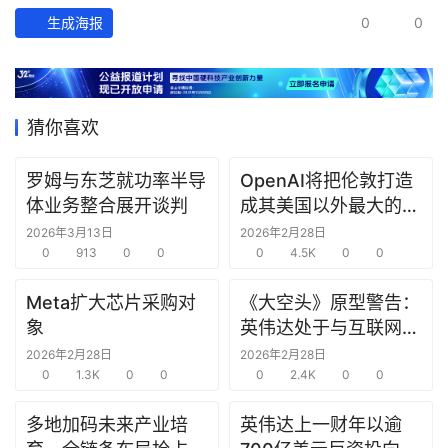
经
生成海报
0
0
数
据
研
猜你喜欢
选
报
告
罗姆与东芝就功率半导
OpenAI将把伦敦打造
体业务整合展开谈判
成其美国以外最大的研
究中心
创
2026年3月13日
2026年2月28日
0
913
0
0
0
4.5K
0
0
投
之
Meta扩大芯片采购对
《大空头》原型警告：
窗
象
英伟达处于与互联网泡
沫时期思科同样的“危
2026年2月28日
2026年2月28日
商
0
1.3K
0
0
险境地”
0
2.4K
0
0
机
链
多地加码未来产业培
英伟达上一财年以逾
合