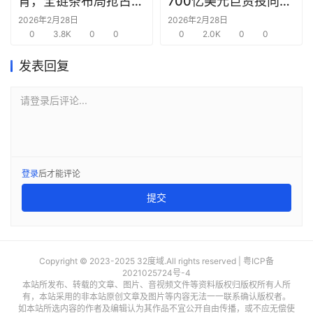
育，全链条布局抢占新
700亿美元巨资投向合
圈
赛道先机
作方，竭力巩固AI芯片
2026年2月28日
2026年2月28日
0
3.8K
0
0
需求
0
2.0K
0
0
发表回复
请登录后评论...
登录
后才能评论
提交
Copyright © 2023-2025 32度域.All rights reserved |
粤ICP备
2021025724号-4
本站所发布、转载的文章、图片、音视频文件等资料版权归版权所有人所
有，本站采用的非本站原创文章及图片等内容无法一一联系确认版权者。
如本站所选内容的作者及编辑认为其作品不宜公开自由传播，或不应无偿使