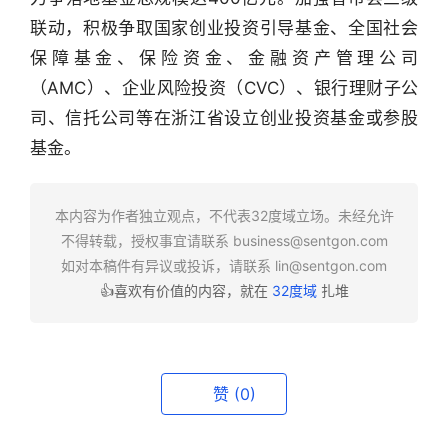
联动，积极争取国家创业投资引导基金、全国社会
行
保障基金、保险资金、金融资产管理公司
业
（AMC）、企业风险投资（CVC）、银行理财子公
快
司、信托公司等在浙江省设立创业投资基金或参股
报
基金。
资
讯
本内容为作者独立观点，不代表32度域立场。未经允许
精
不得转载，授权事宜请联系
business@sentgon.com
选
如对本稿件有异议或投诉，请联系
lin@sentgon.com
👍喜欢有价值的内容，就在
32度域
扎堆
头
条
深
度
赞
(0)
产