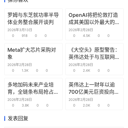
研
罗姆与东芝就功率半导
OpenAI将把伦敦打造
选
体业务整合展开谈判
成其美国以外最大的研
报
究中心
2026年3月13日
2026年2月28日
告
0
918
0
0
0
4.5K
0
0
创
Meta扩大芯片采购对
《大空头》原型警告：
投
象
英伟达处于与互联网泡
之
沫时期思科同样的“危
2026年2月28日
2026年2月28日
窗
0
1.3K
0
0
险境地”
0
2.4K
0
0
多地加码未来产业培
英伟达上一财年以逾
商
育，全链条布局抢占新
700亿美元巨资投向合
机
链
赛道先机
作方，竭力巩固AI芯片
2026年2月28日
2026年2月28日
合
0
3.8K
0
0
需求
0
2.0K
0
0
圈
发表回复