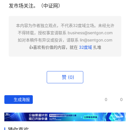
业
发市场关注。（中证网）
快
报
本内容为作者独立观点，不代表32度域立场。未经允许
资
不得转载，授权事宜请联系
business@sentgon.com
讯
如对本稿件有异议或投诉，请联系
lin@sentgon.com
精
👍喜欢有价值的内容，就在
32度域
扎堆
选
头
条
赞
(0)
深
度
生成海报
0
0
产
经
数
据
猜你喜欢