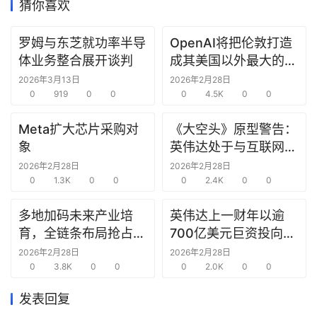
猜你喜欢
研
罗姆与东芝就功率半导
OpenAI将把伦敦打造
选
体业务整合展开谈判
成其美国以外最大的研
报
究中心
2026年3月13日
2026年2月28日
告
0
919
0
0
0
4.5K
0
0
创
Meta扩大芯片采购对
《大空头》原型警告：
投
象
英伟达处于与互联网泡
之
沫时期思科同样的“危
2026年2月28日
2026年2月28日
窗
0
1.3K
0
0
险境地”
0
2.4K
0
0
商
多地加码未来产业培
英伟达上一财年以逾
机
育，全链条布局抢占新
700亿美元巨资投向合
链
赛道先机
作方，竭力巩固AI芯片
2026年2月28日
2026年2月28日
合
0
3.8K
0
0
需求
0
2.0K
0
0
圈
发表回复