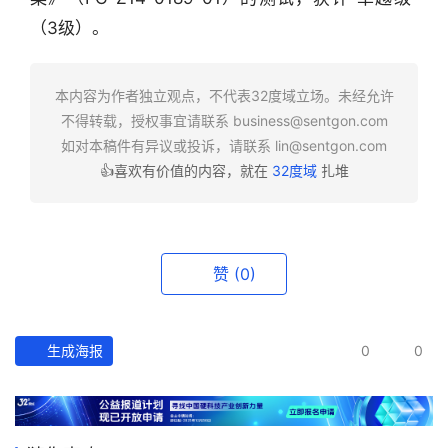
业
（3级）。
快
报
本内容为作者独立观点，不代表32度域立场。未经允许
资
不得转载，授权事宜请联系
business@sentgon.com
讯
如对本稿件有异议或投诉，请联系
lin@sentgon.com
精
👍喜欢有价值的内容，就在
32度域
扎堆
选
头
条
赞
(0)
深
度
生成海报
0
0
产
经
数
据