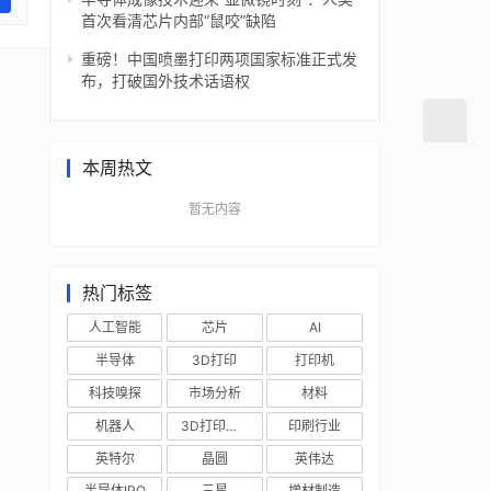
首次看清芯片内部“鼠咬”缺陷
重磅！中国喷墨打印两项国家标准正式发
布，打破国外技术话语权
本周热文
暂无内容
热门标签
人工智能
芯片
AI
半导体
3D打印
打印机
科技嗅探
市场分析
材料
机器人
3D打印技术
印刷行业
英特尔
晶圆
英伟达
半导体IPO
三星
增材制造