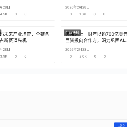
2月28日
2026年2月28日
4.5K
0
0
0
1.3K
0
0
行业快报
码未来产业培育，全链条
英伟达上一财年以逾700亿美
占新赛道先机
巨资投向合作方，竭力巩固AI
片需求
2月28日
2026年2月28日
3.9K
0
0
0
2.0K
0
0
提交