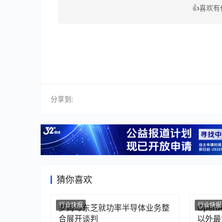
👍喜欢
分享到:
猜你喜欢
行业快报
行业快报
罗姆与东芝就功率半导体业务整
Ope
合展开谈判
以外最