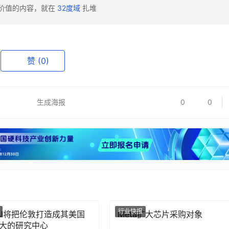
有价值的内容，就在
32度域
扎堆
赞
(0)
生成海报
0
0
行业快报
nAI将把伦敦打造成其美国
Meta扩大芯片采购对象
大的研究中心