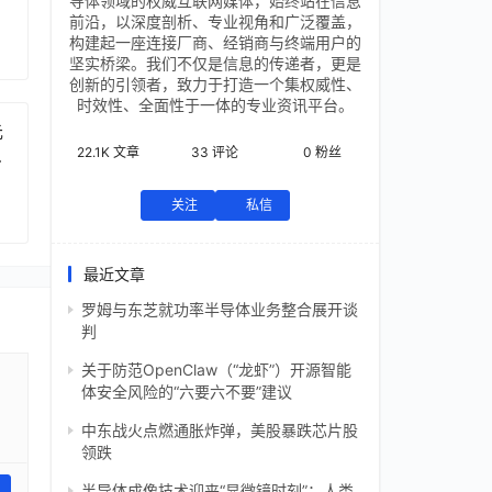
导体领域的权威互联网媒体，始终站在信息
前沿，以深度剖析、专业视角和广泛覆盖，
构建起一座连接厂商、经销商与终端用户的
坚实桥梁。我们不仅是信息的传递者，更是
创新的引领者，致力于打造一个集权威性、
时效性、全面性于一体的专业资讯平台。
元
22.1K
文章
33
评论
0
粉丝
芯
关注
私信
最近文章
罗姆与东芝就功率半导体业务整合展开谈
判
关于防范OpenClaw（“龙虾”）开源智能
体安全风险的“六要六不要”建议
中东战火点燃通胀炸弹，美股暴跌芯片股
领跌
半导体成像技术迎来“显微镜时刻”：人类