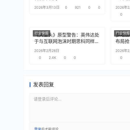
2026年3月13日
0
921
0
0
2026年
0
行业快报
行业快报
《大空头》原型警告：英伟达处
多地加
于与互联网泡沫时期思科同样的
布局抢
“危险境地”
2026年2月28日
2026年
0
2.4K
0
0
0
发表回复
请登录后评论...
登录
后才能评论