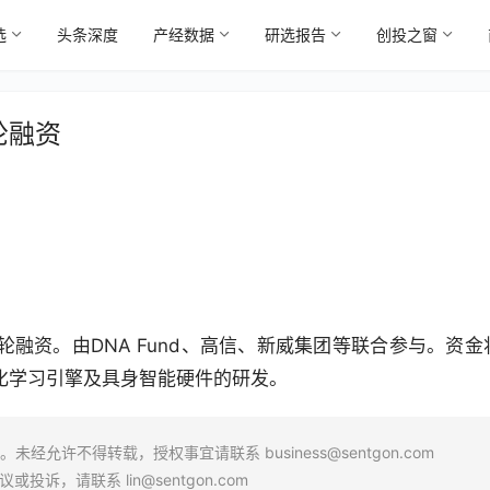
选
头条深度
产经数据
研选报告
创投之窗
轮融资
轮融资。由DNA Fund、高信、新威集团等联合参与。资金
化学习引擎及具身智能硬件的研发。
场。未经允许不得转载，授权事宜请联系
business@sentgon.com
异议或投诉，请联系
lin@sentgon.com