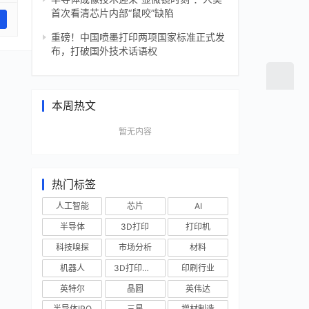
首次看清芯片内部“鼠咬”缺陷
重磅！中国喷墨打印两项国家标准正式发
布，打破国外技术话语权
本周热文
暂无内容
热门标签
人工智能
芯片
AI
半导体
3D打印
打印机
科技嗅探
市场分析
材料
机器人
3D打印技术
印刷行业
英特尔
晶圆
英伟达
半导体IPO
三星
增材制造