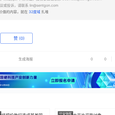
异议或投诉，请联系
lin@sentgon.com
有价值的内容，就在
32度域
扎堆
赞
(0)
生成海报
0
0
行业快报