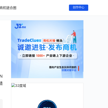
商机链合圈
创作中心
N
精
。