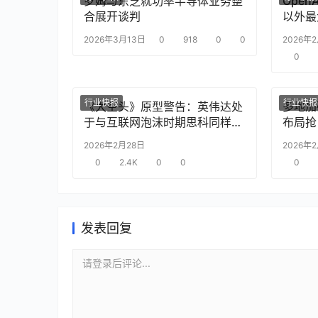
罗姆与东芝就功率半导体业务整
Ope
合展开谈判
以外最
2026年3月13日
0
918
0
0
2026年
0
行业快报
行业快报
《大空头》原型警告：英伟达处
多地加
于与互联网泡沫时期思科同样的
布局抢
“危险境地”
2026年2月28日
2026年
0
2.4K
0
0
0
发表回复
请登录后评论...