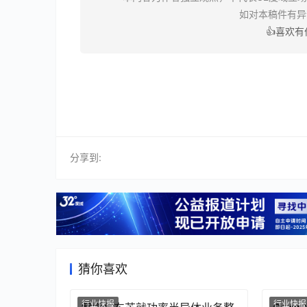
如对本稿件有
👍喜欢
分享到:
猜你喜欢
行业快报
行业快报