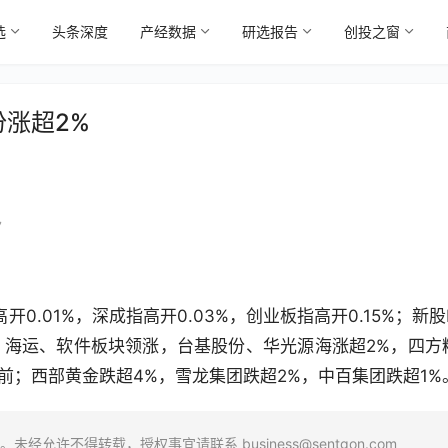
选
头条深度
产经数据
研选报告
创投之窗
涨超2%
7
0.01%，深成指高开0.03%，创业板指高开0.15%；新股
、海运、软件板块领涨，台基股份、华光源海涨超2%，四方
前；西部黄金跌超4%，雪龙集团跌超2%，中百集团跌超1%
场。未经允许不得转载，授权事宜请联系
business@sentgon.com