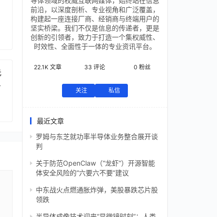
导体领域的权威互联网媒体，始终站在信息
前沿，以深度剖析、专业视角和广泛覆盖，
构建起一座连接厂商、经销商与终端用户的
坚实桥梁。我们不仅是信息的传递者，更是
创新的引领者，致力于打造一个集权威性、
时效性、全面性于一体的专业资讯平台。
22.1K
文章
33
评论
0
粉丝
元
芯
关注
私信
最近文章
罗姆与东芝就功率半导体业务整合展开谈
判
关于防范OpenClaw（“龙虾”）开源智能
体安全风险的“六要六不要”建议
中东战火点燃通胀炸弹，美股暴跌芯片股
领跌
半导体成像技术迎来“显微镜时刻”：人类