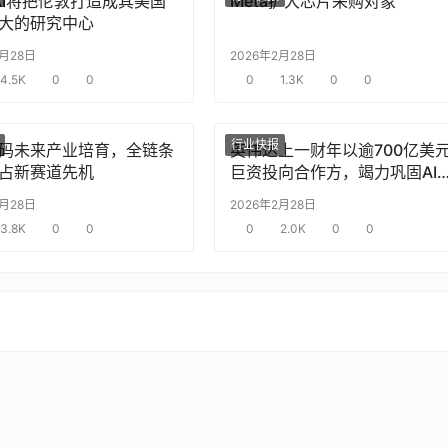
nAI将把伦敦打造成其美国
Meta扩大芯片采购对象
大的研究中心
2月28日
2026年2月28日
4.5K
0
0
0
1.3K
0
0
行业快报
码未来产业培育，全链条
英伟达上一财年以逾700亿美
占新赛道先机
巨资投向合作方，竭力巩固AI
片需求
2月28日
2026年2月28日
3.8K
0
0
0
2.0K
0
0