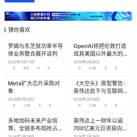
数
据
研
猜你喜欢
选
报
罗姆与东芝就功率半导
OpenAI将把伦敦打造
告
体业务整合展开谈判
成其美国以外最大的研
究中心
2026年3月13日
2026年2月28日
创
0
921
0
0
0
4.5K
0
0
投
之
Meta扩大芯片采购对
《大空头》原型警告：
窗
象
英伟达处于与互联网泡
沫时期思科同样的“危
2026年2月28日
2026年2月28日
商
0
1.3K
0
0
险境地”
0
2.4K
0
0
机
多地加码未来产业培
英伟达上一财年以逾
链
合
育，全链条布局抢占新
700亿美元巨资投向合
圈
赛道先机
作方，竭力巩固AI芯片
2026年2月28日
2026年2月28日