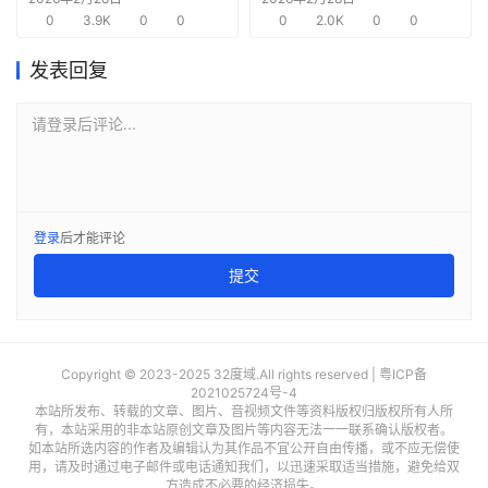
0
3.9K
0
0
需求
0
2.0K
0
0
发表回复
请登录后评论...
登录
后才能评论
提交
Copyright © 2023-2025 32度域.All rights reserved |
粤ICP备
2021025724号-4
本站所发布、转载的文章、图片、音视频文件等资料版权归版权所有人所
有，本站采用的非本站原创文章及图片等内容无法一一联系确认版权者。
如本站所选内容的作者及编辑认为其作品不宜公开自由传播，或不应无偿使
用，请及时通过电子邮件或电话通知我们，以迅速采取适当措施，避免给双
方造成不必要的经济损失。