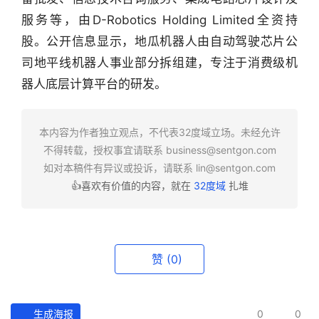
服务等，由D-Robotics Holding Limited全资持
行
业
股。公开信息显示，地瓜机器人由自动驾驶芯片公
快
司地平线机器人事业部分拆组建，专注于消费级机
报
器人底层计算平台的研发。
资
讯
本内容为作者独立观点，不代表32度域立场。未经允许
精
不得转载，授权事宜请联系
business@sentgon.com
选
如对本稿件有异议或投诉，请联系
lin@sentgon.com
👍喜欢有价值的内容，就在
32度域
扎堆
头
条
深
度
赞
(0)
产
经
生成海报
0
0