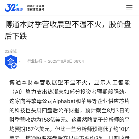
博通本财季营收展望不温不火，股价盘
后下跌
32度域
•
行业快报
•
2025年6月6日 08:04
博通本财季营收展望不温不火，显示人工智能
（AI）算力支出热潮未如部分投资者预期般强劲。
这家向谷歌母公司Alphabet和苹果等企业供应芯片
的科技巨头周四盘后公布财报，预计截至8月3日的
财季营收约为158亿美元。这虽然略高于分析师的平
均预期157亿美元，但比一些分析师预测低了约10亿
行
美元。博通股票在盘后交易中下跌约3%。周四收盘