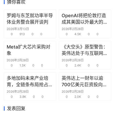
猜你喜欢
研
罗姆与东芝就功率半导
OpenAI将把伦敦打造
选
体业务整合展开谈判
成其美国以外最大的研
报
究中心
2026年3月13日
2026年2月28日
告
0
913
0
0
0
4.5K
0
0
创
Meta扩大芯片采购对
《大空头》原型警告：
投
象
英伟达处于与互联网泡
之
沫时期思科同样的“危
2026年2月28日
2026年2月28日
窗
0
1.3K
0
0
险境地”
0
2.4K
0
0
商
多地加码未来产业培
英伟达上一财年以逾
机
育，全链条布局抢占新
700亿美元巨资投向合
链
赛道先机
作方，竭力巩固AI芯片
2026年2月28日
2026年2月28日
合
0
3.8K
0
0
需求
0
2.0K
0
0
圈
发表回复