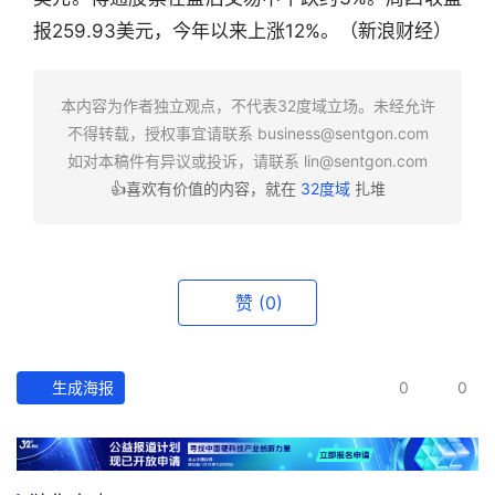
业
报259.93美元，今年以来上涨12%。（新浪财经）
快
报
本内容为作者独立观点，不代表32度域立场。未经允许
资
不得转载，授权事宜请联系
business@sentgon.com
讯
如对本稿件有异议或投诉，请联系
lin@sentgon.com
精
👍喜欢有价值的内容，就在
32度域
扎堆
选
头
条
赞
(0)
深
度
生成海报
0
0
产
经
数
据