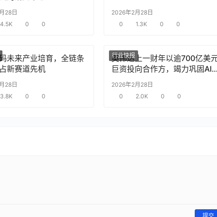
2月28日
2026年2月28日
4.5K
0
0
0
1.3K
0
0
行业快报
码未来产业培育，全链条
英伟达上一财年以逾700亿美
占新赛道先机
巨资投向合作方，竭力巩固AI
片需求
2月28日
2026年2月28日
3.8K
0
0
0
2.0K
0
0
提交