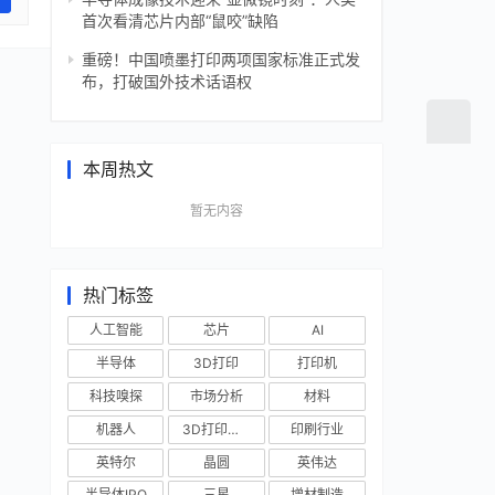
首次看清芯片内部“鼠咬”缺陷
重磅！中国喷墨打印两项国家标准正式发
布，打破国外技术话语权
本周热文
暂无内容
热门标签
人工智能
芯片
AI
半导体
3D打印
打印机
科技嗅探
市场分析
材料
机器人
3D打印技术
印刷行业
英特尔
晶圆
英伟达
半导体IPO
三星
增材制造