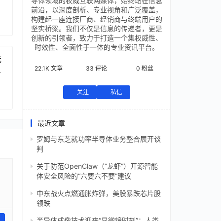
导体领域的权威互联网媒体，始终站在信息
前沿，以深度剖析、专业视角和广泛覆盖，
构建起一座连接厂商、经销商与终端用户的
坚实桥梁。我们不仅是信息的传递者，更是
创新的引领者，致力于打造一个集权威性、
时效性、全面性于一体的专业资讯平台。
元
22.1K
文章
33
评论
0
粉丝
芯
关注
私信
最近文章
罗姆与东芝就功率半导体业务整合展开谈
判
关于防范OpenClaw（“龙虾”）开源智能
体安全风险的“六要六不要”建议
中东战火点燃通胀炸弹，美股暴跌芯片股
领跌
半导体成像技术迎来“显微镜时刻”：人类