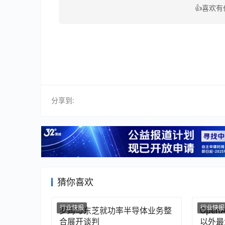
👍喜欢
分享到:
猜你喜欢
行业快报
行业快报
罗姆与东芝就功率半导体业务整
Ope
合展开谈判
以外最