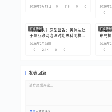
2026年3月13日
0
918
0
0
2026年
0
行业快报
行业快报
《大空头》原型警告：英伟达处
多地加
于与互联网泡沫时期思科同样的
布局抢
“危险境地”
2026年2月28日
2026年
0
2.4K
0
0
0
发表回复
请登录后评论...
登录
后才能评论