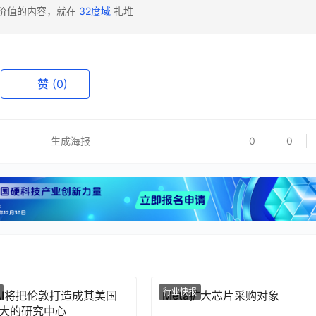
有价值的内容，就在
32度域
扎堆
赞
(0)
生成海报
0
0
行业快报
nAI将把伦敦打造成其美国
Meta扩大芯片采购对象
大的研究中心