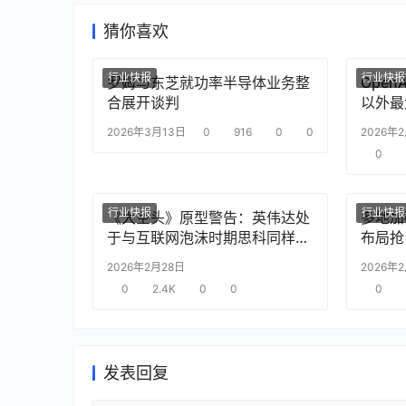
猜你喜欢
行业快报
行业快报
罗姆与东芝就功率半导体业务整
Ope
合展开谈判
以外最
2026年3月13日
0
916
0
0
2026年
0
行业快报
行业快报
《大空头》原型警告：英伟达处
多地加
于与互联网泡沫时期思科同样的
布局抢
“危险境地”
2026年2月28日
2026年
0
2.4K
0
0
0
发表回复