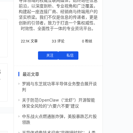
导体领域的权威互联网媒体，始终站在信息
前沿，以深度剖析、专业视角和广泛覆盖，
构建起一座连接厂商、经销商与终端用户的
坚实桥梁。我们不仅是信息的传递者，更是
创新的引领者，致力于打造一个集权威性、
时效性、全面性于一体的专业资讯平台。
22.1K
文章
33
评论
0
粉丝
关注
私信
元
最近文章
芯
罗姆与东芝就功率半导体业务整合展开谈
判
关于防范OpenClaw（“龙虾”）开源智能
体安全风险的“六要六不要”建议
中东战火点燃通胀炸弹，美股暴跌芯片股
领跌
半导体成像技术迎来“显微镜时刻”：人类