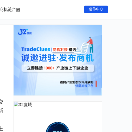
商机链合圈
创作中心
，
交
新
、
生