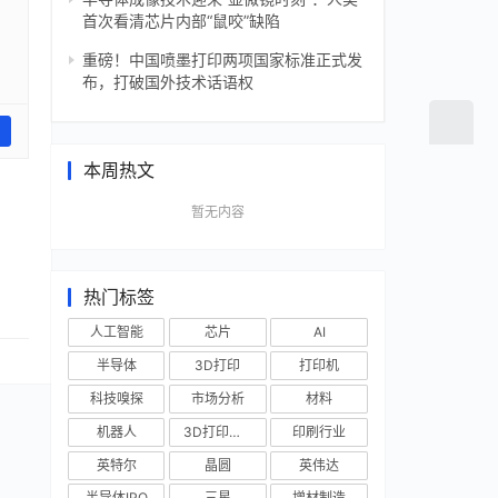
首次看清芯片内部“鼠咬”缺陷
重磅！中国喷墨打印两项国家标准正式发
布，打破国外技术话语权
本周热文
暂无内容
热门标签
人工智能
芯片
AI
半导体
3D打印
打印机
科技嗅探
市场分析
材料
机器人
3D打印技术
印刷行业
英特尔
晶圆
英伟达
半导体IPO
三星
增材制造