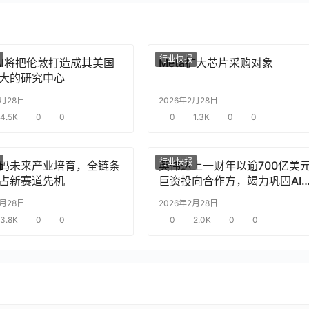
行业快报
nAI将把伦敦打造成其美国
Meta扩大芯片采购对象
大的研究中心
2月28日
2026年2月28日
4.5K
0
0
0
1.3K
0
0
行业快报
码未来产业培育，全链条
英伟达上一财年以逾700亿美
占新赛道先机
巨资投向合作方，竭力巩固AI
片需求
2月28日
2026年2月28日
3.8K
0
0
0
2.0K
0
0