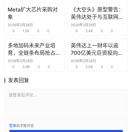
报
Meta扩大芯片采购对
《大空头》原型警告：
告
象
英伟达处于与互联网泡
沫时期思科同样的“危
2026年2月28日
2026年2月28日
创
0
1.3K
0
0
险境地”
0
2.4K
0
0
投
之
多地加码未来产业培
英伟达上一财年以逾
窗
育，全链条布局抢占新
700亿美元巨资投向合
赛道先机
作方，竭力巩固AI芯片
2026年2月28日
2026年2月28日
商
0
3.8K
0
0
需求
0
2.0K
0
0
机
发表回复
链
合
圈
请登录后评论...
登录
后才能评论