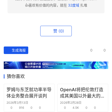
👍喜欢有价值的内容，就在
32度域
扎堆
资
讯
精
选
赞
(0)
头
条
生成海报
0
0
深
度
产
猜你喜欢
经
数
罗姆与东芝就功率半导
OpenAI将把伦敦打造
据
体业务整合展开谈判
成其美国以外最大的研
究中心
2026年3月13日
2026年2月28日
研
0
916
0
0
0
4.5K
0
0
选