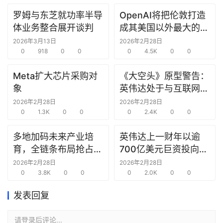
罗姆与东芝就功率半导
OpenAI将把伦敦打造
研
体业务整合展开谈判
成其美国以外最大的研
选
究中心
报
2026年3月13日
2026年2月28日
告
0
918
0
0
0
4.5K
0
0
Meta扩大芯片采购对
《大空头》原型警告：
创
象
英伟达处于与互联网泡
投
沫时期思科同样的“危
2026年2月28日
2026年2月28日
之
0
1.3K
0
0
险境地”
0
2.4K
0
0
窗
多地加码未来产业培
英伟达上一财年以逾
商
育，全链条布局抢占新
700亿美元巨资投向合
机
赛道先机
作方，竭力巩固AI芯片
2026年2月28日
2026年2月28日
链
0
3.8K
0
0
需求
0
2.0K
0
0
合
圈
发表回复
请登录后评论...