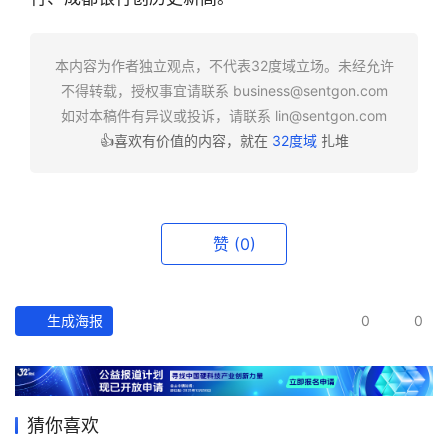
快
报
本内容为作者独立观点，不代表32度域立场。未经允许
不得转载，授权事宜请联系
business@sentgon.com
资
如对本稿件有异议或投诉，请联系
lin@sentgon.com
讯
👍喜欢有价值的内容，就在
32度域
扎堆
精
选
头
赞
(0)
条
深
度
生成海报
0
0
产
经
数
猜你喜欢
据