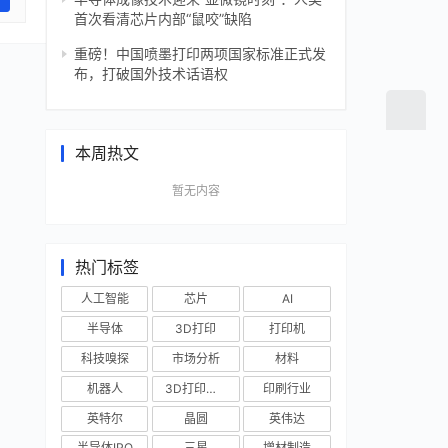
首次看清芯片内部“鼠咬”缺陷
重磅！中国喷墨打印两项国家标准正式发
布，打破国外技术话语权
本周热文
暂无内容
热门标签
人工智能
芯片
AI
半导体
3D打印
打印机
科技嗅探
市场分析
材料
机器人
3D打印技术
印刷行业
英特尔
晶圆
英伟达
半导体IPO
三星
增材制造