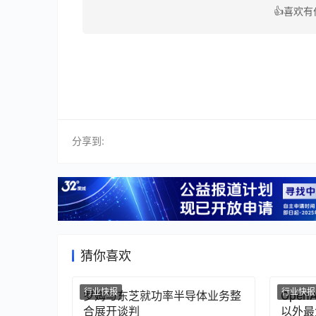
👍喜欢
分享到:
猜你喜欢
行业快报
行业快报
罗姆与东芝就功率半导体业务整
Ope
合展开谈判
以外最