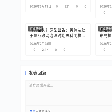
2026年3月13日
0
921
0
0
2026年
0
行业快报
行业快报
《大空头》原型警告：英伟达处
多地加
于与互联网泡沫时期思科同样的
布局抢
“危险境地”
2026年2月28日
2026年
0
2.4K
0
0
0
发表回复
请登录后评论...
登录
后才能评论