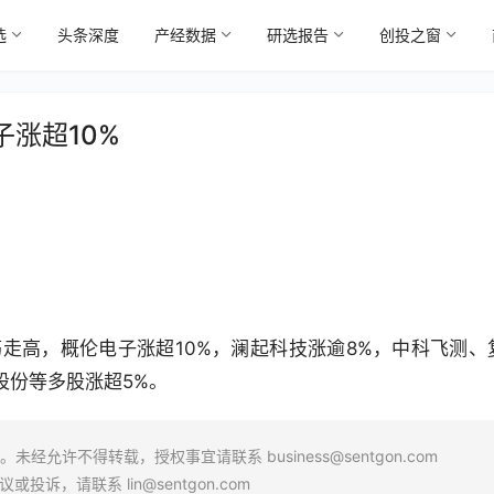
选
头条深度
产经数据
研选报告
创投之窗
涨超10%
走高，概伦电子涨超10%，澜起科技涨逾8%，中科飞测、
股份等多股涨超5%。
场。未经允许不得转载，授权事宜请联系
business@sentgon.com
异议或投诉，请联系
lin@sentgon.com