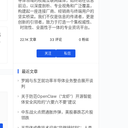
导体领域的权威互联网媒体，始终站在信息
前沿，以深度剖析、专业视角和广泛覆盖，
构建起一座连接厂商、经销商与终端用户的
坚实桥梁。我们不仅是信息的传递者，更是
创新的引领者，致力于打造一个集权威性、
时效性、全面性于一体的专业资讯平台。
元
22.1K
文章
33
评论
0
粉丝
芯
关注
私信
最近文章
罗姆与东芝就功率半导体业务整合展开谈
判
关于防范OpenClaw（“龙虾”）开源智能
体安全风险的“六要六不要”建议
中东战火点燃通胀炸弹，美股暴跌芯片股
领跌
半导体成像技术迎来“显微镜时刻”：人类