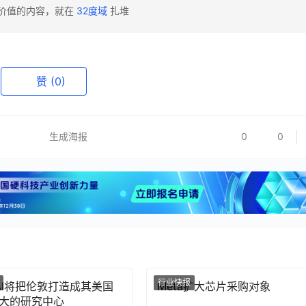
有价值的内容，就在
32度域
扎堆
赞
(0)
生成海报
0
0
行业快报
nAI将把伦敦打造成其美国
Meta扩大芯片采购对象
大的研究中心