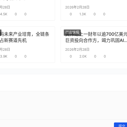
2月28日
2026年2月28日
4.5K
0
0
0
1.3K
0
0
行业快报
码未来产业培育，全链条
英伟达上一财年以逾700亿美
占新赛道先机
巨资投向合作方，竭力巩固AI
片需求
2月28日
2026年2月28日
3.9K
0
0
0
2.0K
0
0
提交