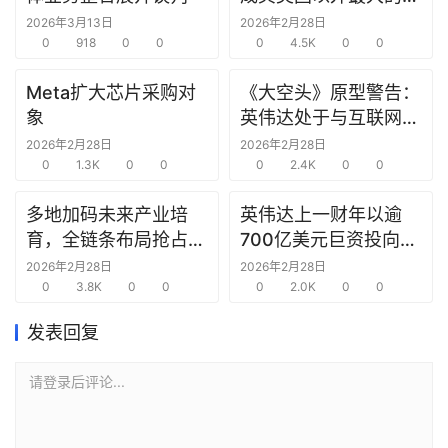
研
究中心
2026年3月13日
2026年2月28日
选
0
918
0
0
0
4.5K
0
0
报
告
Meta扩大芯片采购对
《大空头》原型警告：
象
英伟达处于与互联网泡
创
沫时期思科同样的“危
2026年2月28日
2026年2月28日
投
0
1.3K
0
0
险境地”
0
2.4K
0
0
之
窗
多地加码未来产业培
英伟达上一财年以逾
育，全链条布局抢占新
700亿美元巨资投向合
商
赛道先机
作方，竭力巩固AI芯片
2026年2月28日
2026年2月28日
机
0
3.8K
0
0
需求
0
2.0K
0
0
链
合
发表回复
圈
请登录后评论...