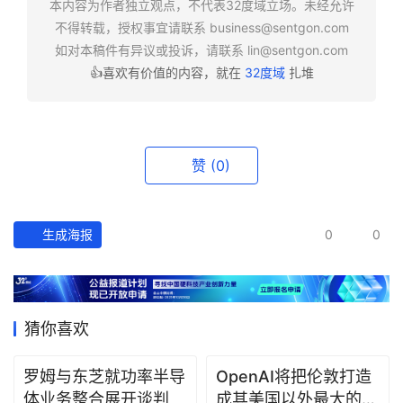
本内容为作者独立观点，不代表32度域立场。未经允许
报
不得转载，授权事宜请联系
business@sentgon.com
如对本稿件有异议或投诉，请联系
lin@sentgon.com
资
👍喜欢有价值的内容，就在
32度域
扎堆
讯
精
选
赞
(0)
头
条
深
生成海报
0
0
度
产
经
猜你喜欢
数
据
罗姆与东芝就功率半导
OpenAI将把伦敦打造
体业务整合展开谈判
成其美国以外最大的研