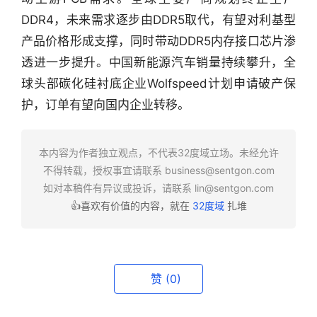
DDR4，未来需求逐步由DDR5取代，有望对利基型
行
产品价格形成支撑，同时带动DDR5内存接口芯片渗
业
透进一步提升。中国新能源汽车销量持续攀升，全
快
球头部碳化硅衬底企业Wolfspeed计划申请破产保
报
护，订单有望向国内企业转移。
资
讯
本内容为作者独立观点，不代表32度域立场。未经允许
精
不得转载，授权事宜请联系
business@sentgon.com
选
如对本稿件有异议或投诉，请联系
lin@sentgon.com
👍喜欢有价值的内容，就在
32度域
扎堆
头
条
深
度
赞
(0)
产