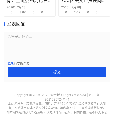
育，全链条布局抢占新
700亿美元巨资投向合
圈
赛道先机
作方，竭力巩固AI芯片
2026年2月28日
2026年2月28日
0
3.8K
0
0
需求
0
2.0K
0
0
发表回复
请登录后评论...
登录
后才能评论
提交
Copyright © 2023-2025 32度域.All rights reserved |
粤ICP备
2021025724号-4
本站所发布、转载的文章、图片、音视频文件等资料版权归版权所有人所
有，本站采用的非本站原创文章及图片等内容无法一一联系确认版权者。
如本站所选内容的作者及编辑认为其作品不宜公开自由传播，或不应无偿使