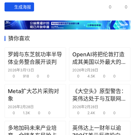
经
生成海报
0
0
数
据
研
猜你喜欢
选
报
告
罗姆与东芝就功率半导
OpenAI将把伦敦打造
体业务整合展开谈判
成其美国以外最大的研
究中心
创
2026年3月13日
2026年2月28日
0
918
0
0
0
4.5K
0
0
投
之
Meta扩大芯片采购对
《大空头》原型警告：
窗
象
英伟达处于与互联网泡
沫时期思科同样的“危
2026年2月28日
2026年2月28日
商
0
1.3K
0
0
险境地”
0
2.4K
0
0
机
链
多地加码未来产业培
英伟达上一财年以逾
合