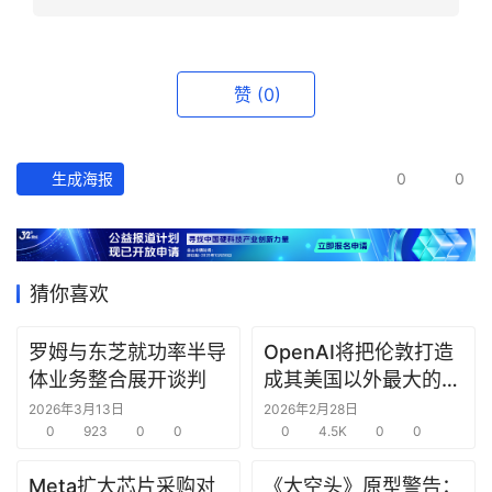
资
讯
精
赞
(0)
选
头
生成海报
0
0
条
深
度
猜你喜欢
产
经
罗姆与东芝就功率半导
OpenAI将把伦敦打造
数
体业务整合展开谈判
成其美国以外最大的研
据
究中心
2026年3月13日
2026年2月28日
0
923
0
0
0
4.5K
0
0
研
选
Meta扩大芯片采购对
《大空头》原型警告：