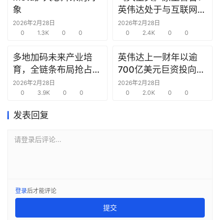
报
象
英伟达处于与互联网泡
告
沫时期思科同样的“危
2026年2月28日
2026年2月28日
0
1.3K
0
0
险境地”
0
2.4K
0
0
创
投
多地加码未来产业培
英伟达上一财年以逾
之
育，全链条布局抢占新
700亿美元巨资投向合
窗
赛道先机
作方，竭力巩固AI芯片
2026年2月28日
2026年2月28日
0
3.9K
0
0
需求
0
2.0K
0
0
商
机
发表回复
链
合
请登录后评论...
圈
登录
后才能评论
提交