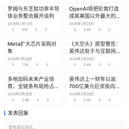
罗姆与东芝就功率半导
OpenAI将把伦敦打造
研
体业务整合展开谈判
成其美国以外最大的研
选
究中心
报
2026年3月13日
2026年2月28日
告
0
919
0
0
0
4.5K
0
0
Meta扩大芯片采购对
《大空头》原型警告：
创
象
英伟达处于与互联网泡
投
沫时期思科同样的“危
2026年2月28日
2026年2月28日
之
0
1.3K
0
0
险境地”
0
2.4K
0
0
窗
多地加码未来产业培
英伟达上一财年以逾
商
育，全链条布局抢占新
700亿美元巨资投向合
机
赛道先机
作方，竭力巩固AI芯片
2026年2月28日
2026年2月28日
链
0
3.8K
0
0
需求
0
2.0K
0
0
合
圈
发表回复
请登录后评论...