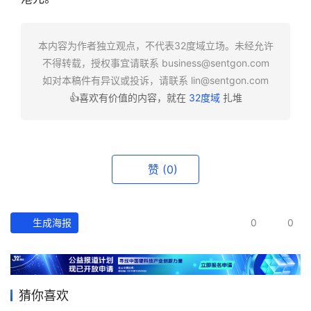
快
报
本内容为作者独立观点，不代表32度域立场。未经允许
不得转载，授权事宜请联系
business@sentgon.com
资
如对本稿件有异议或投诉，请联系
lin@sentgon.com
讯
👍喜欢有价值的内容，就在
32度域
扎堆
精
选
头
赞
(0)
条
深
度
生成海报
0
0
产
经
数
猜你喜欢
据