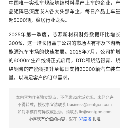
中国唯一实现车规级烧结材料量产上车的企业，产
品矩阵已深度嵌入各大头部车企，每日产品上车量
超5000辆，稳居行业龙头。
行
2025年第一季度，芯源新材料财务数据环比增长
业
300%，这一增长得益于公司的市场占有率及下游新
快
能源汽车市场的快速发展。2025年7月，公司扩增
报
的6000m生产线将正式启用，DTC和烧结银膏、烧
资
结铜膏的产能将提升至每日支持20000辆汽车装车
讯
量，以满足客户的订单需求。
精
选
本内容为作者独立观点，不代表32度域立场。未经允许
头
不得转载，授权事宜请联系
business@sentgon.com
条
如对本稿件有异议或投诉，请联系
lin@sentgon.com
深
👍喜欢有价值的内容，就在
32度域
扎堆
度