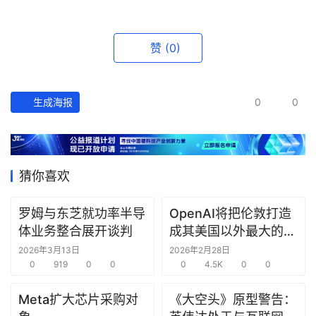
产
经
赞
(0)
数
据
生成海报
0
0
研
选
报
告
猜你喜欢
创
罗姆与东芝就功率半导
OpenAI将把伦敦打造
投
体业务整合展开谈判
成其美国以外最大的研
之
究中心
2026年3月13日
2026年2月28日
窗
0
919
0
0
0
4.5K
0
0
商
Meta扩大芯片采购对
《大空头》原型警告：
机