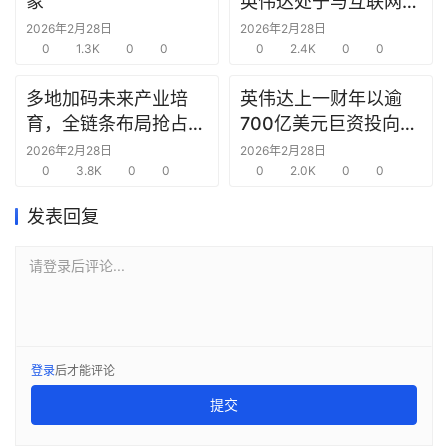
象
英伟达处于与互联网泡
链
沫时期思科同样的“危
2026年2月28日
2026年2月28日
合
0
1.3K
0
0
险境地”
0
2.4K
0
0
圈
多地加码未来产业培
英伟达上一财年以逾
育，全链条布局抢占新
700亿美元巨资投向合
赛道先机
作方，竭力巩固AI芯片
2026年2月28日
2026年2月28日
0
3.8K
0
0
需求
0
2.0K
0
0
发表回复
请登录后评论...
登录
后才能评论
提交