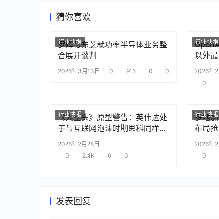
猜你喜欢
行业快报
行业快报
罗姆与东芝就功率半导体业务整
Ope
合展开谈判
以外最
2026年3月13日
0
915
0
0
2026年
0
行业快报
行业快报
《大空头》原型警告：英伟达处
多地加
于与互联网泡沫时期思科同样的
布局抢
“危险境地”
2026年2月28日
2026年
0
2.4K
0
0
0
发表回复