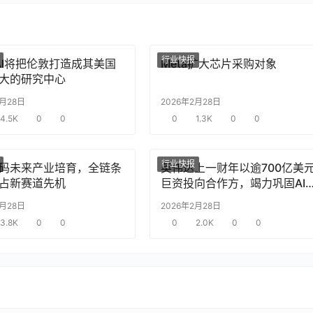
行业快报
nAI将把伦敦打造成其美国
Meta扩大芯片采购对象
大的研究中心
2月28日
2026年2月28日
4.5K
0
0
0
1.3K
0
0
行业快报
码未来产业培育，全链条
英伟达上一财年以逾700亿美
占新赛道先机
巨资投向合作方，竭力巩固AI
片需求
2月28日
2026年2月28日
3.8K
0
0
0
2.0K
0
0