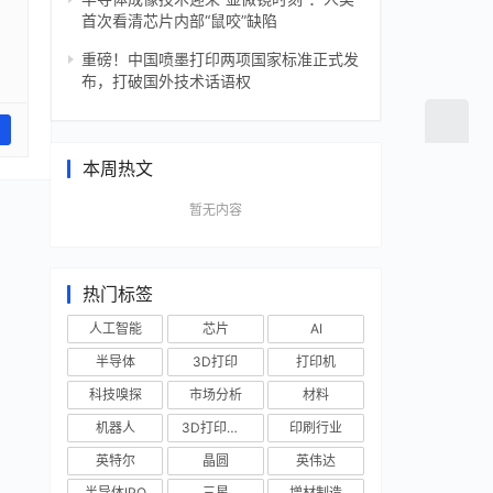
首次看清芯片内部“鼠咬”缺陷
重磅！中国喷墨打印两项国家标准正式发
布，打破国外技术话语权
本周热文
暂无内容
热门标签
人工智能
芯片
AI
半导体
3D打印
打印机
科技嗅探
市场分析
材料
机器人
3D打印技术
印刷行业
英特尔
晶圆
英伟达
半导体IPO
三星
增材制造