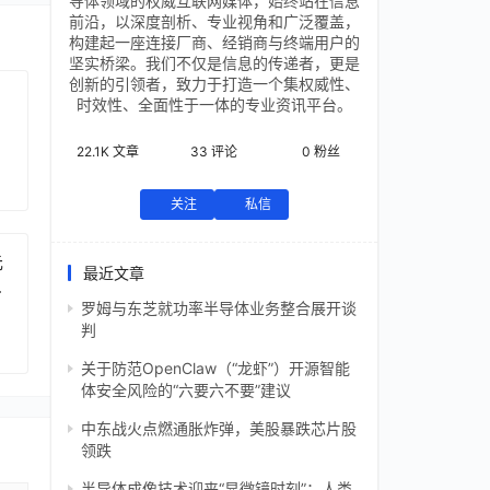
导体领域的权威互联网媒体，始终站在信息
前沿，以深度剖析、专业视角和广泛覆盖，
构建起一座连接厂商、经销商与终端用户的
坚实桥梁。我们不仅是信息的传递者，更是
创新的引领者，致力于打造一个集权威性、
时效性、全面性于一体的专业资讯平台。
22.1K
文章
33
评论
0
粉丝
关注
私信
元
最近文章
芯
罗姆与东芝就功率半导体业务整合展开谈
判
关于防范OpenClaw（“龙虾”）开源智能
体安全风险的“六要六不要”建议
中东战火点燃通胀炸弹，美股暴跌芯片股
领跌
半导体成像技术迎来“显微镜时刻”：人类