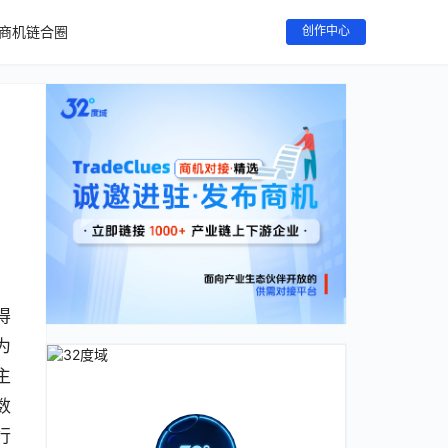
商机链合圈
创作中心
得
为
主
5数
行