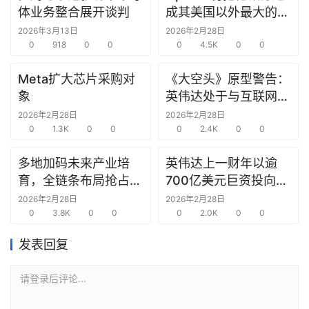
研
体业务整合展开谈判
成其美国以外最大的研
选
究中心
2026年3月13日
2026年2月28日
报
0
918
0
0
0
4.5K
0
0
告
Meta扩大芯片采购对
《大空头》原型警告：
象
英伟达处于与互联网泡
创
沫时期思科同样的“危
投
2026年2月28日
2026年2月28日
之
0
1.3K
0
0
险境地”
0
2.4K
0
0
窗
多地加码未来产业培
英伟达上一财年以逾
育，全链条布局抢占新
700亿美元巨资投向合
商
赛道先机
作方，竭力巩固AI芯片
2026年2月28日
2026年2月28日
机
0
3.8K
0
0
需求
0
2.0K
0
0
链
合
发表回复
圈
请登录后评论...