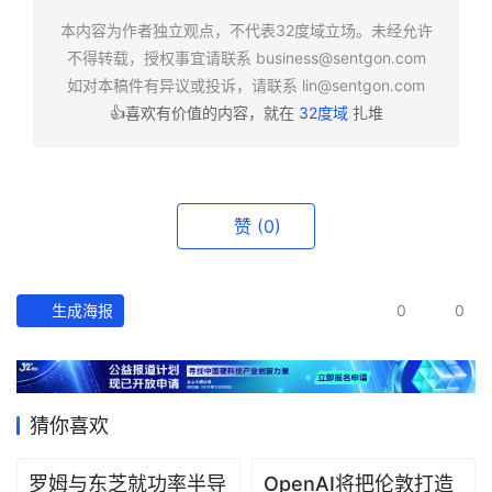
快
报
本内容为作者独立观点，不代表32度域立场。未经允许
不得转载，授权事宜请联系
business@sentgon.com
如对本稿件有异议或投诉，请联系
lin@sentgon.com
资
👍喜欢有价值的内容，就在
32度域
扎堆
讯
精
选
赞
(0)
头
条
深
度
生成海报
0
0
产
经
数
猜你喜欢
据
罗姆与东芝就功率半导
OpenAI将把伦敦打造