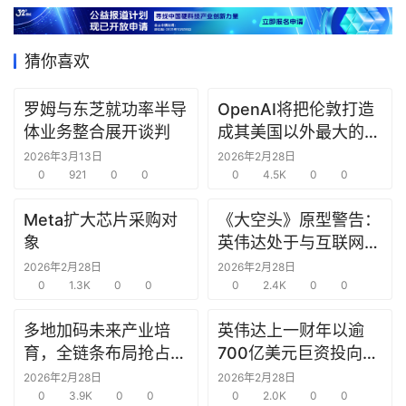
据
猜你喜欢
研
选
罗姆与东芝就功率半导
OpenAI将把伦敦打造
报
体业务整合展开谈判
成其美国以外最大的研
告
究中心
2026年3月13日
2026年2月28日
0
921
0
0
0
4.5K
0
0
创
投
Meta扩大芯片采购对
《大空头》原型警告：
之
象
英伟达处于与互联网泡
窗
沫时期思科同样的“危
2026年2月28日
2026年2月28日
0
1.3K
0
0
险境地”
0
2.4K
0
0
商
机
多地加码未来产业培
英伟达上一财年以逾
链
育，全链条布局抢占新
700亿美元巨资投向合
合
赛道先机
作方，竭力巩固AI芯片
2026年2月28日
2026年2月28日
圈
0
3.9K
0
0
需求
0
2.0K
0
0