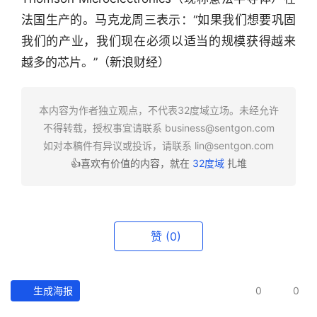
行
法国生产的。马克龙周三表示：“如果我们想要巩固
业
我们的产业，我们现在必须以适当的规模获得越来
快
越多的芯片。”（新浪财经）
报
资
本内容为作者独立观点，不代表32度域立场。未经允许
讯
不得转载，授权事宜请联系
business@sentgon.com
精
如对本稿件有异议或投诉，请联系
lin@sentgon.com
选
👍喜欢有价值的内容，就在
32度域
扎堆
头
条
深
赞
(0)
度
产
生成海报
0
0
经
数