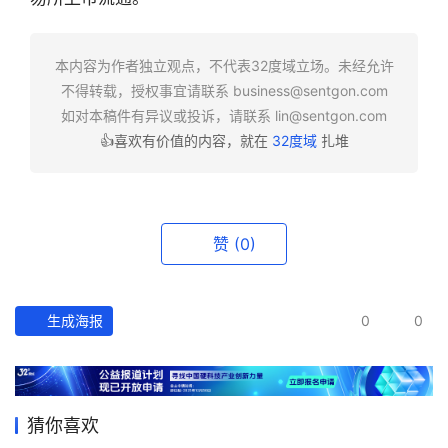
快
报
本内容为作者独立观点，不代表32度域立场。未经允许
不得转载，授权事宜请联系
business@sentgon.com
资
如对本稿件有异议或投诉，请联系
lin@sentgon.com
讯
👍喜欢有价值的内容，就在
32度域
扎堆
精
选
头
赞
(0)
条
深
度
生成海报
0
0
产
经
数
猜你喜欢
据