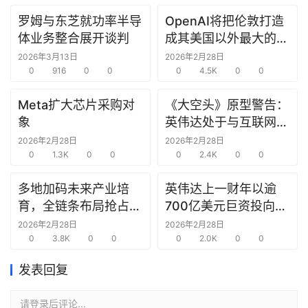
罗姆与东芝就功率半导
OpenAI将把伦敦打造
研
体业务整合展开谈判
成其美国以外最大的研
选
究中心
报
2026年3月13日
2026年2月28日
告
0
916
0
0
0
4.5K
0
0
Meta扩大芯片采购对
《大空头》原型警告：
创
象
英伟达处于与互联网泡
投
沫时期思科同样的“危
2026年2月28日
2026年2月28日
之
0
1.3K
0
0
险境地”
0
2.4K
0
0
窗
多地加码未来产业培
英伟达上一财年以逾
商
育，全链条布局抢占新
700亿美元巨资投向合
机
赛道先机
作方，竭力巩固AI芯片
2026年2月28日
2026年2月28日
链
0
3.8K
0
0
需求
0
2.0K
0
0
合
圈
发表回复
请登录后评论...