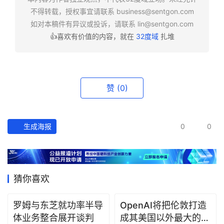
报
不得转载，授权事宜请联系
business@sentgon.com
如对本稿件有异议或投诉，请联系
lin@sentgon.com
资
👍喜欢有价值的内容，就在
32度域
扎堆
讯
精
选
赞
(0)
头
条
深
生成海报
0
0
度
产
经
猜你喜欢
数
据
罗姆与东芝就功率半导
OpenAI将把伦敦打造
体业务整合展开谈判
成其美国以外最大的研
研