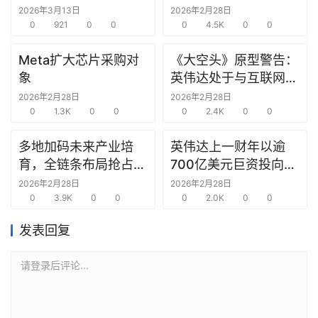
究中心
2026年3月13日
2026年2月28日
选
0
921
0
0
0
4.5K
0
0
报
告
Meta扩大芯片采购对
《大空头》原型警告：
象
英伟达处于与互联网泡
创
沫时期思科同样的“危
2026年2月28日
2026年2月28日
投
0
1.3K
0
0
险境地”
0
2.4K
0
0
之
窗
多地加码未来产业培
英伟达上一财年以逾
育，全链条布局抢占新
700亿美元巨资投向合
商
赛道先机
作方，竭力巩固AI芯片
2026年2月28日
2026年2月28日
机
0
3.9K
0
0
需求
0
2.0K
0
0
链
发表回复
合
圈
请登录后评论...