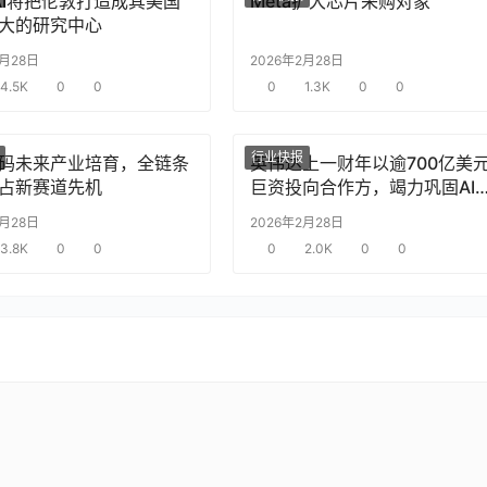
nAI将把伦敦打造成其美国
Meta扩大芯片采购对象
大的研究中心
2月28日
2026年2月28日
4.5K
0
0
0
1.3K
0
0
行业快报
码未来产业培育，全链条
英伟达上一财年以逾700亿美
占新赛道先机
巨资投向合作方，竭力巩固AI
片需求
2月28日
2026年2月28日
3.8K
0
0
0
2.0K
0
0