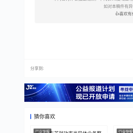
如对本稿件有
👍喜欢
分享到:
猜你喜欢
行业快报
行业快报