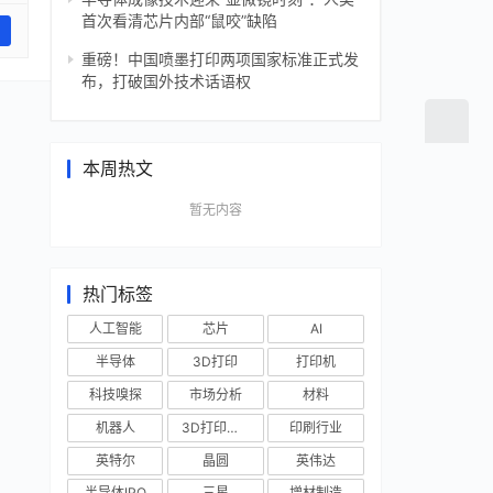
首次看清芯片内部“鼠咬”缺陷
重磅！中国喷墨打印两项国家标准正式发
布，打破国外技术话语权
本周热文
暂无内容
热门标签
人工智能
芯片
AI
半导体
3D打印
打印机
科技嗅探
市场分析
材料
机器人
3D打印技术
印刷行业
英特尔
晶圆
英伟达
半导体IPO
三星
增材制造