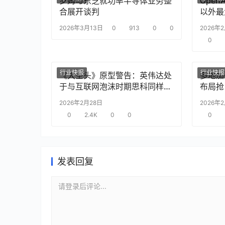
罗姆与东芝就功率半导体业务整
Ope
合展开谈判
以外最
2026年3月13日
0
913
0
0
2026年
0
行业快报
行业快报
《大空头》原型警告：英伟达处
多地加
于与互联网泡沫时期思科同样的
布局抢
“危险境地”
2026年2月28日
2026年
0
2.4K
0
0
0
发表回复
请登录后评论...