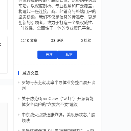
导体领域的权威互联网媒体，始终站在信息
前沿，以深度剖析、专业视角和广泛覆盖，
构建起一座连接厂商、经销商与终端用户的
坚实桥梁。我们不仅是信息的传递者，更是
创新的引领者，致力于打造一个集权威性、
时效性、全面性于一体的专业资讯平台。
22.1K
文章
33
评论
0
粉丝
元
芯
关注
私信
最近文章
罗姆与东芝就功率半导体业务整合展开谈
判
关于防范OpenClaw（“龙虾”）开源智能
体安全风险的“六要六不要”建议
中东战火点燃通胀炸弹，美股暴跌芯片股
领跌
半导体成像技术迎来“显微镜时刻”：人类