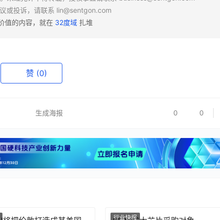
异议或投诉，请联系
lin@sentgon.com
有价值的内容，就在
32度域
扎堆
赞
(0)
生成海报
0
0
行业快报