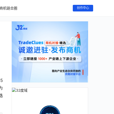
商机链合圈
创作中心
5
为
路