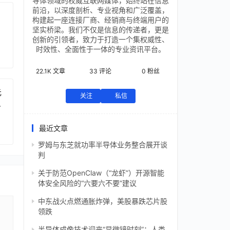
导体领域的权威互联网媒体，始终站在信息
前沿，以深度剖析、专业视角和广泛覆盖，
构建起一座连接厂商、经销商与终端用户的
坚实桥梁。我们不仅是信息的传递者，更是
创新的引领者，致力于打造一个集权威性、
时效性、全面性于一体的专业资讯平台。
22.1K
文章
33
评论
0
粉丝
元
关注
私信
芯
最近文章
罗姆与东芝就功率半导体业务整合展开谈
判
关于防范OpenClaw（“龙虾”）开源智能
体安全风险的“六要六不要”建议
中东战火点燃通胀炸弹，美股暴跌芯片股
领跌
半导体成像技术迎来“显微镜时刻”：人类