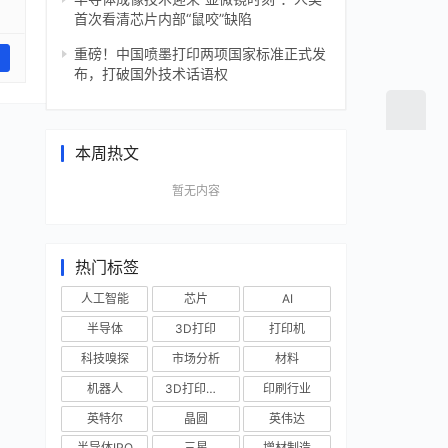
首次看清芯片内部“鼠咬”缺陷
重磅！中国喷墨打印两项国家标准正式发
布，打破国外技术话语权
本周热文
暂无内容
热门标签
人工智能
芯片
AI
半导体
3D打印
打印机
科技嗅探
市场分析
材料
机器人
3D打印技术
印刷行业
英特尔
晶圆
英伟达
半导体IPO
三星
增材制造