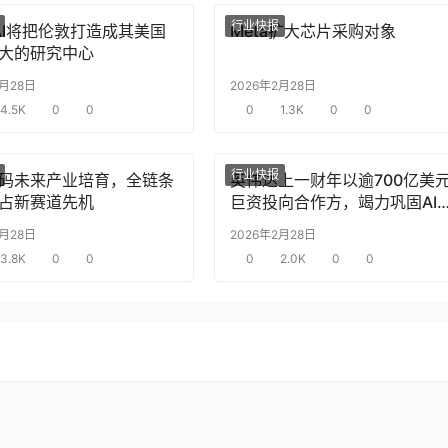
行业快报
nAI将把伦敦打造成其美国
Meta扩大芯片采购对象
大的研究中心
2月28日
2026年2月28日
4.5K
0
0
0
1.3K
0
0
行业快报
码未来产业培育，全链条
英伟达上一财年以逾700亿美
占新赛道先机
巨资投向合作方，竭力巩固AI
片需求
2月28日
2026年2月28日
3.8K
0
0
0
2.0K
0
0