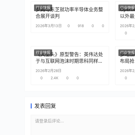
行业快报
行业快报
罗姆与东芝就功率半导体业务整
Ope
合展开谈判
以外最
2026年3月13日
0
918
0
0
2026年
0
行业快报
行业快报
《大空头》原型警告：英伟达处
多地加
于与互联网泡沫时期思科同样的
布局抢
“危险境地”
2026年2月28日
2026年
0
2.4K
0
0
0
发表回复
请登录后评论...