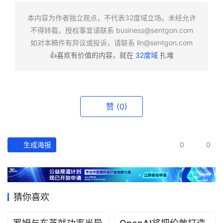
快
报
本内容为作者独立观点，不代表32度域立场。未经允许
不得转载，授权事宜请联系
business@sentgon.com
资
如对本稿件有异议或投诉，请联系
lin@sentgon.com
讯
👍喜欢有价值的内容，就在
32度域
扎堆
精
选
头
赞
(0)
条
深
度
生成海报
0
0
产
经
数
猜你喜欢
据