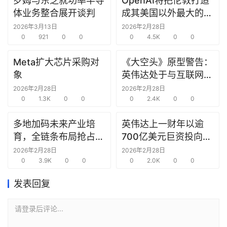
罗姆与东芝就功率半导
OpenAI将把伦敦打造
研
体业务整合展开谈判
成其美国以外最大的研
选
究中心
2026年3月13日
2026年2月28日
报
0
921
0
0
0
4.5K
0
0
告
Meta扩大芯片采购对
《大空头》原型警告：
创
象
英伟达处于与互联网泡
投
沫时期思科同样的“危
2026年2月28日
2026年2月28日
之
0
1.3K
0
0
险境地”
0
2.4K
0
0
窗
多地加码未来产业培
英伟达上一财年以逾
育，全链条布局抢占新
700亿美元巨资投向合
商
赛道先机
作方，竭力巩固AI芯片
机
2026年2月28日
2026年2月28日
0
3.9K
0
0
需求
0
2.0K
0
0
链
合
发表回复
圈
请登录后评论...