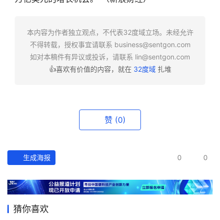
快
报
本内容为作者独立观点，不代表32度域立场。未经允许
不得转载，授权事宜请联系
business@sentgon.com
资
如对本稿件有异议或投诉，请联系
lin@sentgon.com
讯
👍喜欢有价值的内容，就在
32度域
扎堆
精
选
头
赞
(0)
条
深
度
生成海报
0
0
产
经
数
猜你喜欢
据