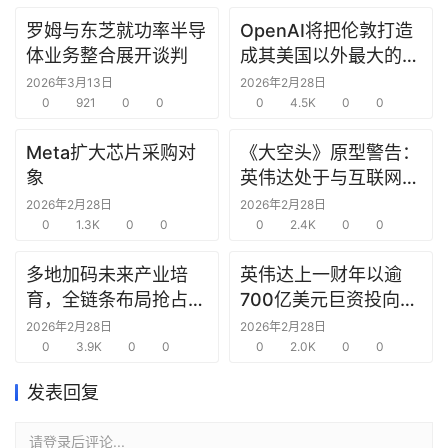
罗姆与东芝就功率半导
OpenAI将把伦敦打造
研
体业务整合展开谈判
成其美国以外最大的研
选
究中心
报
2026年3月13日
2026年2月28日
告
0
921
0
0
0
4.5K
0
0
Meta扩大芯片采购对
《大空头》原型警告：
创
象
英伟达处于与互联网泡
投
沫时期思科同样的“危
2026年2月28日
2026年2月28日
之
0
1.3K
0
0
险境地”
0
2.4K
0
0
窗
多地加码未来产业培
英伟达上一财年以逾
商
育，全链条布局抢占新
700亿美元巨资投向合
机
赛道先机
作方，竭力巩固AI芯片
2026年2月28日
2026年2月28日
链
0
3.9K
0
0
需求
0
2.0K
0
0
合
圈
发表回复
请登录后评论...