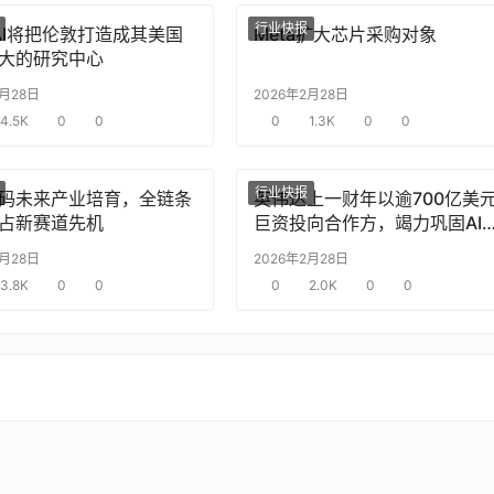
行业快报
nAI将把伦敦打造成其美国
Meta扩大芯片采购对象
大的研究中心
2月28日
2026年2月28日
4.5K
0
0
0
1.3K
0
0
行业快报
码未来产业培育，全链条
英伟达上一财年以逾700亿美
占新赛道先机
巨资投向合作方，竭力巩固AI
片需求
2月28日
2026年2月28日
3.8K
0
0
0
2.0K
0
0