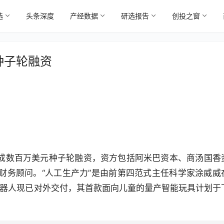
选
头条深度
产经数据
研选报告
创投之窗
种子轮融资
已完成数百万美元种子轮融资，资方包括阿米巴资本、商汤国香
财务顾问。“人工生产力”是由前第四范式主任科学家涂威威
猫机器人现已对外交付，其首款面向儿童的量产智能玩具计划于