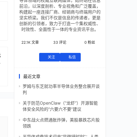
导体领域的权威互联网媒体，始终站在信息
前沿，以深度剖析、专业视角和广泛覆盖，
构建起一座连接厂商、经销商与终端用户的
坚实桥梁。我们不仅是信息的传递者，更是
创新的引领者，致力于打造一个集权威性、
时效性、全面性于一体的专业资讯平台。
22.1K
文章
33
评论
0
粉丝
元
关注
私信
芯
最近文章
罗姆与东芝就功率半导体业务整合展开谈
判
关于防范OpenClaw（“龙虾”）开源智能
体安全风险的“六要六不要”建议
中东战火点燃通胀炸弹，美股暴跌芯片股
领跌
半导体成像技术迎来“显微镜时刻”：人类