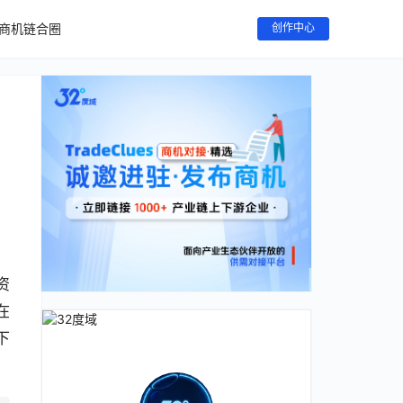
商机链合圈
创作中心
资
在
下