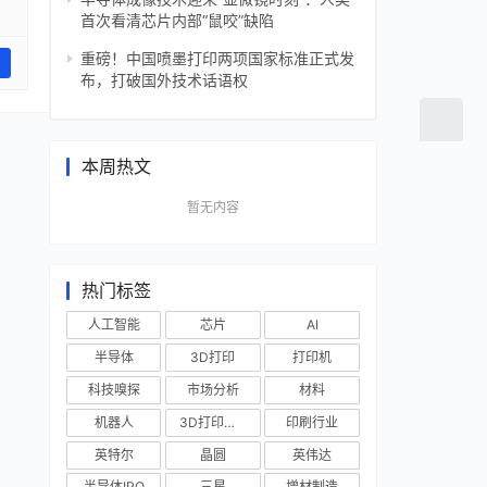
首次看清芯片内部“鼠咬”缺陷
重磅！中国喷墨打印两项国家标准正式发
布，打破国外技术话语权
本周热文
暂无内容
热门标签
人工智能
芯片
AI
半导体
3D打印
打印机
科技嗅探
市场分析
材料
机器人
3D打印技术
印刷行业
英特尔
晶圆
英伟达
半导体IPO
三星
增材制造