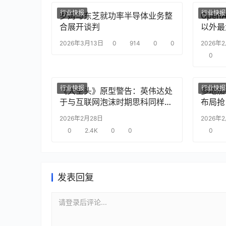
行业快报
行业快报
罗姆与东芝就功率半导体业务整
Ope
合展开谈判
以外最
2026年3月13日
0
914
0
0
2026年
0
行业快报
行业快报
《大空头》原型警告：英伟达处
多地加
于与互联网泡沫时期思科同样的
布局抢
“危险境地”
2026年2月28日
2026年
0
2.4K
0
0
0
发表回复
请登录后评论...