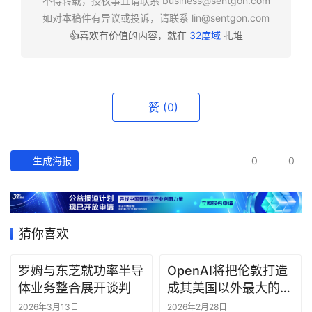
不得转载，授权事宜请联系
business@sentgon.com
如对本稿件有异议或投诉，请联系
lin@sentgon.com
👍喜欢有价值的内容，就在
32度域
扎堆
资
讯
精
选
赞
(0)
头
条
深
生成海报
0
0
度
产
经
猜你喜欢
数
据
罗姆与东芝就功率半导
OpenAI将把伦敦打造
体业务整合展开谈判
成其美国以外最大的研
研
究中心
2026年3月13日
2026年2月28日