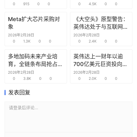
选
0
915
0
0
0
4.5K
0
0
报
告
Meta扩大芯片采购对
《大空头》原型警告：
象
英伟达处于与互联网泡
沫时期思科同样的“危
创
2026年2月28日
2026年2月28日
0
1.3K
0
0
险境地”
0
2.4K
0
0
投
之
多地加码未来产业培
英伟达上一财年以逾
窗
育，全链条布局抢占新
700亿美元巨资投向合
赛道先机
作方，竭力巩固AI芯片
2026年2月28日
2026年2月28日
商
0
3.8K
0
0
需求
0
2.0K
0
0
机
链
发表回复
合
圈
请登录后评论...