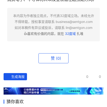
快
报
本内容为作者独立观点，不代表32度域立场。未经允许
不得转载，授权事宜请联系
business@sentgon.com
资
如对本稿件有异议或投诉，请联系
lin@sentgon.com
讯
👍喜欢有价值的内容，就在
32度域
扎堆
精
选
头
赞
(0)
条
深
度
生成海报
0
0
产
经
数
猜你喜欢
据