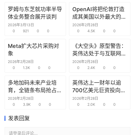
罗姆与东芝就功率半导
OpenAI将把伦敦打造
研
体业务整合展开谈判
成其美国以外最大的研
选
究中心
报
2026年3月13日
2026年2月28日
告
0
921
0
0
0
4.5K
0
0
Meta扩大芯片采购对
《大空头》原型警告：
创
象
英伟达处于与互联网泡
投
沫时期思科同样的“危
2026年2月28日
2026年2月28日
之
0
1.3K
0
0
险境地”
0
2.4K
0
0
窗
多地加码未来产业培
英伟达上一财年以逾
商
育，全链条布局抢占新
700亿美元巨资投向合
机
赛道先机
作方，竭力巩固AI芯片
2026年2月28日
2026年2月28日
链
0
3.9K
0
0
需求
0
2.0K
0
0
合
圈
发表回复
请登录后评论...