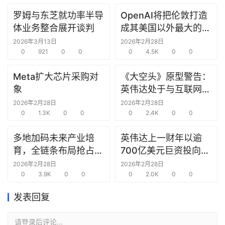
罗姆与东芝就功率半导
OpenAI将把伦敦打造
研
体业务整合展开谈判
成其美国以外最大的研
选
究中心
报
2026年3月13日
2026年2月28日
告
0
921
0
0
0
4.5K
0
0
Meta扩大芯片采购对
《大空头》原型警告：
创
象
英伟达处于与互联网泡
投
沫时期思科同样的“危
2026年2月28日
2026年2月28日
之
0
1.3K
0
0
险境地”
0
2.4K
0
0
窗
多地加码未来产业培
英伟达上一财年以逾
商
育，全链条布局抢占新
700亿美元巨资投向合
机
赛道先机
作方，竭力巩固AI芯片
2026年2月28日
2026年2月28日
链
0
3.9K
0
0
需求
0
2.0K
0
0
合
圈
发表回复
请登录后评论...