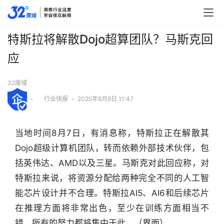
特斯拉将解散Dojo超算团队？马斯克回
应
32度域
•
行业快报
•
2025年8月8日 11:47
当地时间8月7日，有消息称，特斯拉正在解散其
Dojo超级计算机团队，转而依赖外部技术伙伴，包
括英伟达、AMD以及三星。马斯克对此回应称，对
特斯拉来说，将资源分配给两种完全不同的人工智
能芯片设计并不合理。特斯拉AI5、AI6和后续芯片
在推理方面将非常出色，至少在训练方面相当不
行
业
错。所有的努力都将集中于此。（界面）