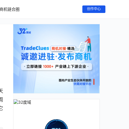
商机链合圈
创作中心
天
周
它