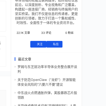
导体领域的权威互联网媒体，始终站在信息
前沿，以深度剖析、专业视角和广泛覆盖，
构建起一座连接厂商、经销商与终端用户的
坚实桥梁。我们不仅是信息的传递者，更是
创新的引领者，致力于打造一个集权威性、
时效性、全面性于一体的专业资讯平台。
22.1K
文章
33
评论
0
粉丝
元
关注
私信
芯
最近文章
罗姆与东芝就功率半导体业务整合展开谈
判
关于防范OpenClaw（“龙虾”）开源智能
体安全风险的“六要六不要”建议
中东战火点燃通胀炸弹，美股暴跌芯片股
领跌
半导体成像技术迎来“显微镜时刻”：人类