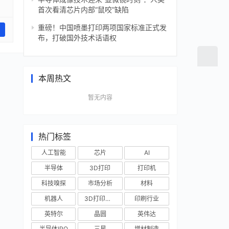
首次看清芯片内部“鼠咬”缺陷
重磅！中国喷墨打印两项国家标准正式发
布，打破国外技术话语权
本周热文
暂无内容
热门标签
人工智能
芯片
AI
半导体
3D打印
打印机
科技嗅探
市场分析
材料
机器人
3D打印技术
印刷行业
英特尔
晶圆
英伟达
半导体IPO
三星
增材制造