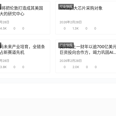
行业快报
nAI将把伦敦打造成其美国
Meta扩大芯片采购对象
大的研究中心
2月28日
2026年2月28日
4.5K
0
0
0
1.3K
0
0
行业快报
码未来产业培育，全链条
英伟达上一财年以逾700亿美
占新赛道先机
巨资投向合作方，竭力巩固AI
片需求
2月28日
2026年2月28日
3.8K
0
0
0
2.0K
0
0