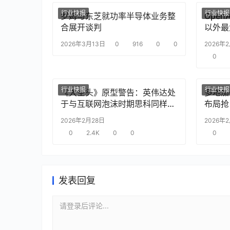
行业快报
行业快报
罗姆与东芝就功率半导体业务整
Ope
合展开谈判
以外最
2026年3月13日
0
916
0
0
2026年
0
行业快报
行业快报
《大空头》原型警告：英伟达处
多地加
于与互联网泡沫时期思科同样的
布局抢
“危险境地”
2026年2月28日
2026年
0
2.4K
0
0
0
发表回复
请登录后评论...