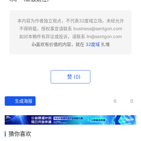
快
报
本内容为作者独立观点，不代表32度域立场。未经允许
不得转载，授权事宜请联系
business@sentgon.com
资
如对本稿件有异议或投诉，请联系
lin@sentgon.com
讯
👍喜欢有价值的内容，就在
32度域
扎堆
精
选
头
赞
(0)
条
深
度
生成海报
0
0
产
经
数
猜你喜欢
据