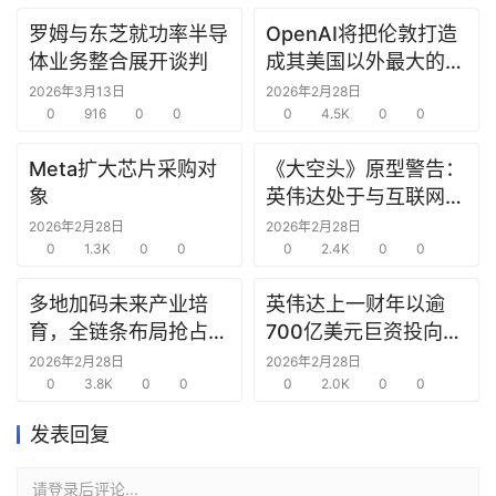
罗姆与东芝就功率半导
OpenAI将把伦敦打造
研
体业务整合展开谈判
成其美国以外最大的研
选
究中心
报
2026年3月13日
2026年2月28日
告
0
916
0
0
0
4.5K
0
0
Meta扩大芯片采购对
《大空头》原型警告：
创
象
英伟达处于与互联网泡
投
沫时期思科同样的“危
2026年2月28日
2026年2月28日
之
0
1.3K
0
0
险境地”
0
2.4K
0
0
窗
多地加码未来产业培
英伟达上一财年以逾
商
育，全链条布局抢占新
700亿美元巨资投向合
机
赛道先机
作方，竭力巩固AI芯片
2026年2月28日
2026年2月28日
链
0
3.8K
0
0
需求
0
2.0K
0
0
合
圈
发表回复
请登录后评论...