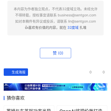
快
报
本内容为作者独立观点，不代表32度域立场。未经允许
不得转载，授权事宜请联系
business@sentgon.com
资
如对本稿件有异议或投诉，请联系
lin@sentgon.com
讯
👍喜欢有价值的内容，就在
32度域
扎堆
精
选
头
赞
(0)
条
深
度
生成海报
0
0
产
经
数
猜你喜欢
据