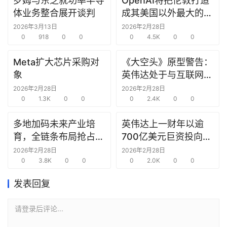
罗姆与东芝就功率半导
OpenAI将把伦敦打造
研
体业务整合展开谈判
成其美国以外最大的研
选
究中心
2026年3月13日
2026年2月28日
报
0
918
0
0
0
4.5K
0
0
告
Meta扩大芯片采购对
《大空头》原型警告：
创
象
英伟达处于与互联网泡
投
沫时期思科同样的“危
2026年2月28日
2026年2月28日
之
0
1.3K
0
0
险境地”
0
2.4K
0
0
窗
多地加码未来产业培
英伟达上一财年以逾
育，全链条布局抢占新
700亿美元巨资投向合
商
赛道先机
作方，竭力巩固AI芯片
机
2026年2月28日
2026年2月28日
0
3.8K
0
0
需求
0
2.0K
0
0
链
合
发表回复
圈
请登录后评论...