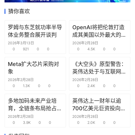
据
猜你喜欢
研
选
罗姆与东芝就功率半导
OpenAI将把伦敦打造
报
体业务整合展开谈判
成其美国以外最大的研
告
究中心
2026年3月13日
2026年2月28日
0
921
0
0
0
4.5K
0
0
创
Meta扩大芯片采购对
《大空头》原型警告：
投
象
英伟达处于与互联网泡
之
窗
沫时期思科同样的“危
2026年2月28日
2026年2月28日
0
1.3K
0
0
险境地”
0
2.4K
0
0
商
多地加码未来产业培
英伟达上一财年以逾
机
育，全链条布局抢占新
700亿美元巨资投向合
链
赛道先机
作方，竭力巩固AI芯片
合
2026年2月28日
2026年2月28日
0
3.9K
0
0
需求
0
2.0K
0
0
圈