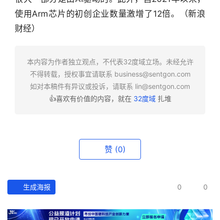
行
业
使用Arm芯片的初创企业数量激增了12倍。（新浪
快
财经）
报
本内容为作者独立观点，不代表32度域立场。未经允许
资
不得转载，授权事宜请联系
business@sentgon.com
讯
如对本稿件有异议或投诉，请联系
lin@sentgon.com
精
选
👍喜欢有价值的内容，就在
32度域
扎堆
头
条
赞
(0)
深
度
生成海报
0
0
产
经
数