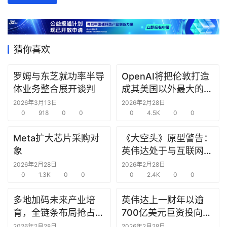
数
据
研
猜你喜欢
选
报
罗姆与东芝就功率半导
OpenAI将把伦敦打造
告
体业务整合展开谈判
成其美国以外最大的研
究中心
2026年3月13日
2026年2月28日
创
0
918
0
0
0
4.5K
0
0
投
之
Meta扩大芯片采购对
《大空头》原型警告：
窗
象
英伟达处于与互联网泡
沫时期思科同样的“危
2026年2月28日
2026年2月28日
商
0
1.3K
0
0
险境地”
0
2.4K
0
0
机
多地加码未来产业培
英伟达上一财年以逾
链
合
育，全链条布局抢占新
700亿美元巨资投向合
圈
赛道先机
作方，竭力巩固AI芯片
2026年2月28日
2026年2月28日