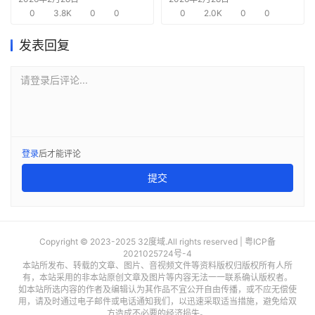
0
3.8K
0
0
需求
0
2.0K
0
0
发表回复
请登录后评论...
登录
后才能评论
提交
Copyright © 2023-2025 32度域.All rights reserved |
粤ICP备
2021025724号-4
本站所发布、转载的文章、图片、音视频文件等资料版权归版权所有人所
有，本站采用的非本站原创文章及图片等内容无法一一联系确认版权者。
如本站所选内容的作者及编辑认为其作品不宜公开自由传播，或不应无偿使
用，请及时通过电子邮件或电话通知我们，以迅速采取适当措施，避免给双
方造成不必要的经济损失。