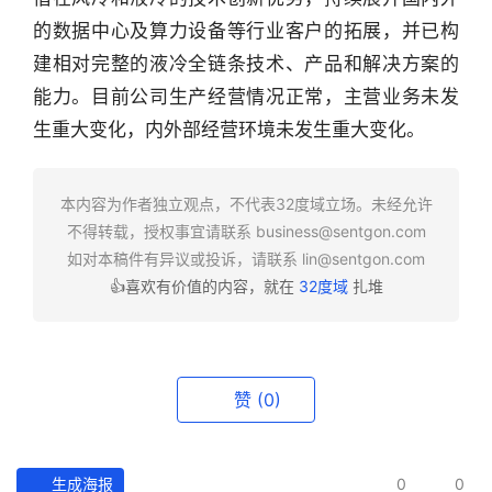
的数据中心及算力设备等行业客户的拓展，并已构
行
业
建相对完整的液冷全链条技术、产品和解决方案的
快
能力。目前公司生产经营情况正常，主营业务未发
报
生重大变化，内外部经营环境未发生重大变化。
资
讯
本内容为作者独立观点，不代表32度域立场。未经允许
精
不得转载，授权事宜请联系
business@sentgon.com
选
如对本稿件有异议或投诉，请联系
lin@sentgon.com
👍喜欢有价值的内容，就在
32度域
扎堆
头
条
深
度
赞
(0)
产
经
生成海报
0
0