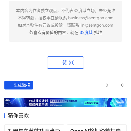
快
报
本内容为作者独立观点，不代表32度域立场。未经允许
不得转载，授权事宜请联系
business@sentgon.com
资
如对本稿件有异议或投诉，请联系
lin@sentgon.com
讯
👍喜欢有价值的内容，就在
32度域
扎堆
精
选
头
赞
(0)
条
深
度
生成海报
0
0
产
经
数
猜你喜欢
据