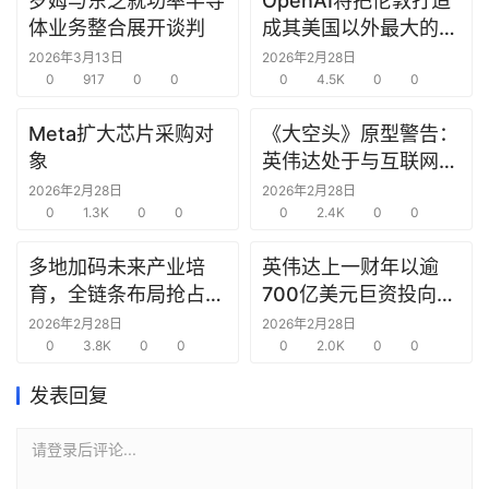
罗姆与东芝就功率半导
OpenAI将把伦敦打造
研
体业务整合展开谈判
成其美国以外最大的研
选
究中心
2026年3月13日
2026年2月28日
报
0
917
0
0
0
4.5K
0
0
告
Meta扩大芯片采购对
《大空头》原型警告：
创
象
英伟达处于与互联网泡
投
沫时期思科同样的“危
2026年2月28日
2026年2月28日
之
0
1.3K
0
0
险境地”
0
2.4K
0
0
窗
多地加码未来产业培
英伟达上一财年以逾
育，全链条布局抢占新
700亿美元巨资投向合
商
赛道先机
作方，竭力巩固AI芯片
机
2026年2月28日
2026年2月28日
0
3.8K
0
0
需求
0
2.0K
0
0
链
合
发表回复
圈
请登录后评论...