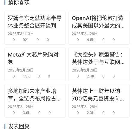
猜你喜欢
研
罗姆与东芝就功率半导
OpenAI将把伦敦打造
选
体业务整合展开谈判
成其美国以外最大的研
报
究中心
2026年3月13日
2026年2月28日
告
0
921
0
0
0
4.5K
0
0
创
Meta扩大芯片采购对
《大空头》原型警告：
投
象
英伟达处于与互联网泡
之
沫时期思科同样的“危
2026年2月28日
2026年2月28日
窗
0
1.3K
0
0
险境地”
0
2.4K
0
0
商
多地加码未来产业培
英伟达上一财年以逾
机
育，全链条布局抢占新
700亿美元巨资投向合
链
赛道先机
作方，竭力巩固AI芯片
2026年2月28日
2026年2月28日
合
0
3.9K
0
0
需求
0
2.0K
0
0
圈
发表回复