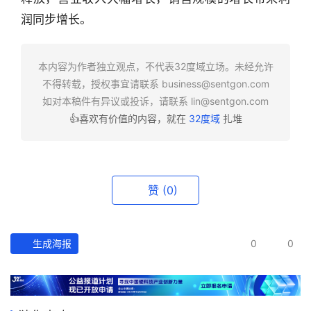
业
润同步增长。
快
报
本内容为作者独立观点，不代表32度域立场。未经允许
资
不得转载，授权事宜请联系
business@sentgon.com
讯
如对本稿件有异议或投诉，请联系
lin@sentgon.com
精
👍喜欢有价值的内容，就在
32度域
扎堆
选
头
条
赞
(0)
深
度
生成海报
0
0
产
经
数
据