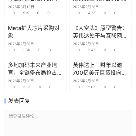
研
究中心
2026年3月13日
2026年2月28日
选
0
919
0
0
0
4.5K
0
0
报
告
Meta扩大芯片采购对
《大空头》原型警告：
象
英伟达处于与互联网泡
创
沫时期思科同样的“危
2026年2月28日
2026年2月28日
投
0
1.3K
0
0
险境地”
0
2.4K
0
0
之
窗
多地加码未来产业培
英伟达上一财年以逾
育，全链条布局抢占新
700亿美元巨资投向合
商
赛道先机
作方，竭力巩固AI芯片
2026年2月28日
2026年2月28日
机
0
3.8K
0
0
需求
0
2.0K
0
0
链
合
发表回复
圈
请登录后评论...