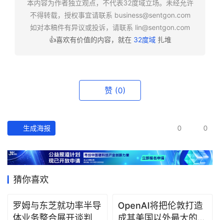
本内容为作者独立观点，不代表32度域立场。未经允许
报
不得转载，授权事宜请联系
business@sentgon.com
如对本稿件有异议或投诉，请联系
lin@sentgon.com
资
👍喜欢有价值的内容，就在
32度域
扎堆
讯
精
选
赞
(0)
头
条
深
生成海报
0
0
度
产
经
猜你喜欢
数
据
罗姆与东芝就功率半导
OpenAI将把伦敦打造
体业务整合展开谈判
成其美国以外最大的研