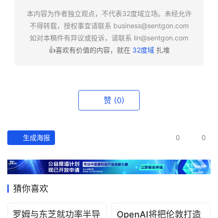
快
报
本内容为作者独立观点，不代表32度域立场。未经允许
不得转载，授权事宜请联系
business@sentgon.com
如对本稿件有异议或投诉，请联系
lin@sentgon.com
资
👍喜欢有价值的内容，就在
32度域
扎堆
讯
精
选
赞
(0)
头
条
深
度
生成海报
0
0
产
经
数
猜你喜欢
据
罗姆与东芝就功率半导
OpenAI将把伦敦打造