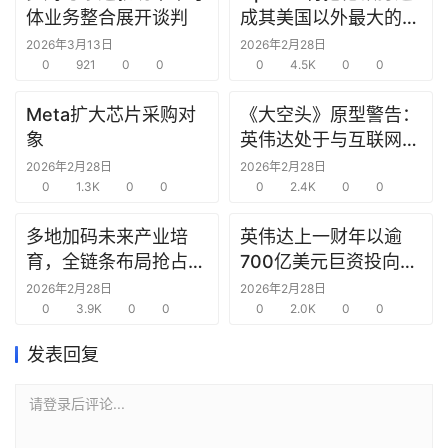
研
体业务整合展开谈判
成其美国以外最大的研
选
究中心
2026年3月13日
2026年2月28日
报
0
921
0
0
0
4.5K
0
0
告
Meta扩大芯片采购对
《大空头》原型警告：
象
英伟达处于与互联网泡
创
沫时期思科同样的“危
投
2026年2月28日
2026年2月28日
之
0
1.3K
0
0
险境地”
0
2.4K
0
0
窗
多地加码未来产业培
英伟达上一财年以逾
育，全链条布局抢占新
700亿美元巨资投向合
商
赛道先机
作方，竭力巩固AI芯片
2026年2月28日
2026年2月28日
机
0
3.9K
0
0
需求
0
2.0K
0
0
链
合
发表回复
圈
请登录后评论...