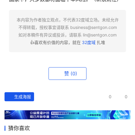
快
报
本内容为作者独立观点，不代表32度域立场。未经允许
不得转载，授权事宜请联系
business@sentgon.com
资
如对本稿件有异议或投诉，请联系
lin@sentgon.com
讯
👍喜欢有价值的内容，就在
32度域
扎堆
精
选
头
赞
(0)
条
深
度
生成海报
0
0
产
经
数
猜你喜欢
据