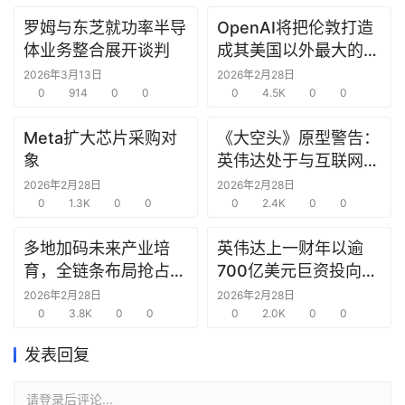
罗姆与东芝就功率半导
OpenAI将把伦敦打造
研
体业务整合展开谈判
成其美国以外最大的研
选
究中心
报
2026年3月13日
2026年2月28日
告
0
914
0
0
0
4.5K
0
0
Meta扩大芯片采购对
《大空头》原型警告：
创
象
英伟达处于与互联网泡
投
沫时期思科同样的“危
2026年2月28日
2026年2月28日
之
0
1.3K
0
0
险境地”
0
2.4K
0
0
窗
多地加码未来产业培
英伟达上一财年以逾
商
育，全链条布局抢占新
700亿美元巨资投向合
机
赛道先机
作方，竭力巩固AI芯片
2026年2月28日
2026年2月28日
链
0
3.8K
0
0
需求
0
2.0K
0
0
合
圈
发表回复
请登录后评论...