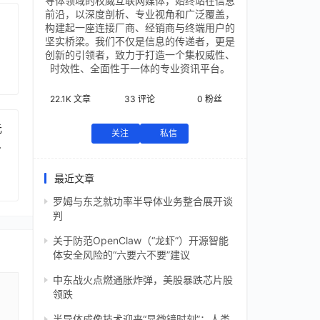
导体领域的权威互联网媒体，始终站在信息
前沿，以深度剖析、专业视角和广泛覆盖，
构建起一座连接厂商、经销商与终端用户的
坚实桥梁。我们不仅是信息的传递者，更是
创新的引领者，致力于打造一个集权威性、
时效性、全面性于一体的专业资讯平台。
22.1K
文章
33
评论
0
粉丝
元
关注
私信
芯
最近文章
罗姆与东芝就功率半导体业务整合展开谈
判
关于防范OpenClaw（“龙虾”）开源智能
体安全风险的“六要六不要”建议
中东战火点燃通胀炸弹，美股暴跌芯片股
领跌
半导体成像技术迎来“显微镜时刻”：人类