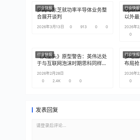
行业快报
行业快报
罗姆与东芝就功率半导体业务整
Ope
合展开谈判
以外最
2026年3月13日
0
913
0
0
2026年
0
行业快报
行业快报
《大空头》原型警告：英伟达处
多地加
于与互联网泡沫时期思科同样的
布局抢
“危险境地”
2026年2月28日
2026年
0
2.4K
0
0
0
发表回复
请登录后评论...