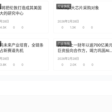
行业快报
nAI将把伦敦打造成其美国
Meta扩大芯片采购对象
大的研究中心
2月28日
2026年2月28日
4.5K
0
0
0
1.3K
0
0
行业快报
码未来产业培育，全链条
英伟达上一财年以逾700亿美
占新赛道先机
巨资投向合作方，竭力巩固AI
片需求
2月28日
2026年2月28日
3.8K
0
0
0
2.0K
0
0