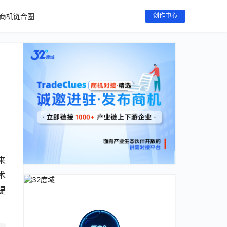
商机链合圈
创作中心
来
术
提