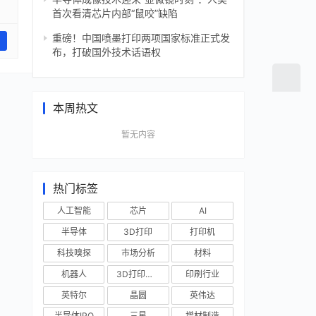
首次看清芯片内部“鼠咬”缺陷
重磅！中国喷墨打印两项国家标准正式发
布，打破国外技术话语权
本周热文
暂无内容
热门标签
人工智能
芯片
AI
半导体
3D打印
打印机
科技嗅探
市场分析
材料
机器人
3D打印技术
印刷行业
英特尔
晶圆
英伟达
半导体IPO
三星
增材制造