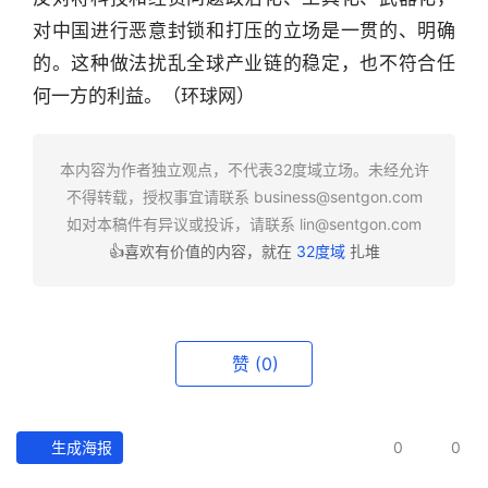
行
对中国进行恶意封锁和打压的立场是一贯的、明确
业
的。这种做法扰乱全球产业链的稳定，也不符合任
快
何一方的利益。（环球网）
报
资
本内容为作者独立观点，不代表32度域立场。未经允许
讯
不得转载，授权事宜请联系
business@sentgon.com
精
如对本稿件有异议或投诉，请联系
lin@sentgon.com
选
👍喜欢有价值的内容，就在
32度域
扎堆
头
条
深
赞
(0)
度
产
生成海报
0
0
经
数