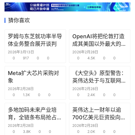
据
猜你喜欢
研
选
罗姆与东芝就功率半导
OpenAI将把伦敦打造
报
体业务整合展开谈判
成其美国以外最大的研
告
究中心
2026年3月13日
2026年2月28日
0
917
0
0
0
4.5K
0
0
创
投
Meta扩大芯片采购对
《大空头》原型警告：
之
象
英伟达处于与互联网泡
窗
沫时期思科同样的“危
2026年2月28日
2026年2月28日
0
1.3K
0
0
险境地”
0
2.4K
0
0
商
机
多地加码未来产业培
英伟达上一财年以逾
链
育，全链条布局抢占新
700亿美元巨资投向合
合
赛道先机
作方，竭力巩固AI芯片
2026年2月28日
2026年2月28日
圈
0
3.8K
0
0
需求
0
2.0K
0
0