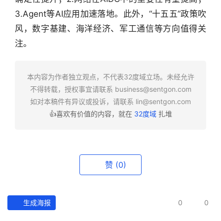
行
3.Agent等AI应用加速落地。此外，“十五五”政策吹
业
风，数字基建、海洋经济、军工通信等方向值得关
快
注。
报
资
本内容为作者独立观点，不代表32度域立场。未经允许
讯
不得转载，授权事宜请联系
business@sentgon.com
精
如对本稿件有异议或投诉，请联系
lin@sentgon.com
选
👍喜欢有价值的内容，就在
32度域
扎堆
头
条
深
赞
(0)
度
产
生成海报
0
0
经
数