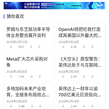
据
猜你喜欢
研
选
罗姆与东芝就功率半导
OpenAI将把伦敦打造
报
体业务整合展开谈判
成其美国以外最大的研
告
究中心
2026年3月13日
2026年2月28日
0
923
0
0
0
4.5K
0
0
创
投
Meta扩大芯片采购对
《大空头》原型警告：
之
象
英伟达处于与互联网泡
窗
沫时期思科同样的“危
2026年2月28日
2026年2月28日
0
1.3K
0
0
险境地”
0
2.4K
0
0
商
机
多地加码未来产业培
英伟达上一财年以逾
链
育，全链条布局抢占新
700亿美元巨资投向合
合
赛道先机
作方，竭力巩固AI芯片
2026年2月28日
2026年2月28日
圈
0
3.9K
0
0
需求
0
2.0K
0
0