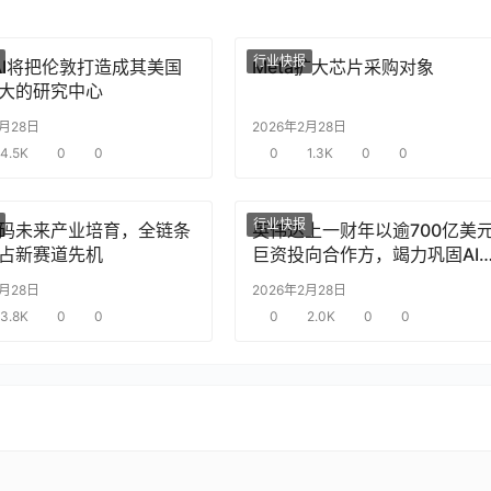
行业快报
nAI将把伦敦打造成其美国
Meta扩大芯片采购对象
大的研究中心
2月28日
2026年2月28日
4.5K
0
0
0
1.3K
0
0
行业快报
码未来产业培育，全链条
英伟达上一财年以逾700亿美
占新赛道先机
巨资投向合作方，竭力巩固AI
片需求
2月28日
2026年2月28日
3.8K
0
0
0
2.0K
0
0