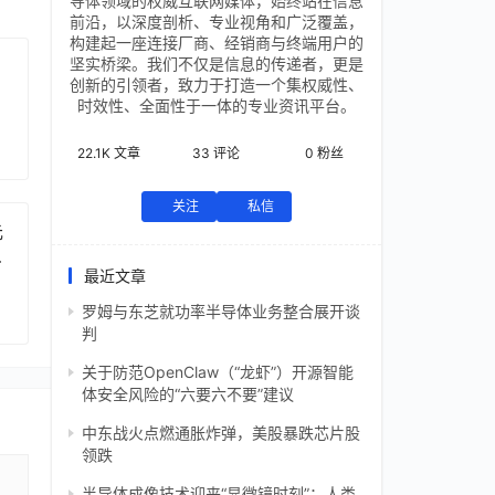
导体领域的权威互联网媒体，始终站在信息
前沿，以深度剖析、专业视角和广泛覆盖，
构建起一座连接厂商、经销商与终端用户的
坚实桥梁。我们不仅是信息的传递者，更是
创新的引领者，致力于打造一个集权威性、
时效性、全面性于一体的专业资讯平台。
22.1K
文章
33
评论
0
粉丝
关注
私信
元
芯
最近文章
罗姆与东芝就功率半导体业务整合展开谈
判
关于防范OpenClaw（“龙虾”）开源智能
体安全风险的“六要六不要”建议
中东战火点燃通胀炸弹，美股暴跌芯片股
领跌
半导体成像技术迎来“显微镜时刻”：人类