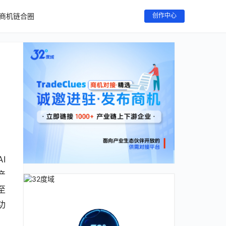
商机链合圈
创作中心
I
产
至
功