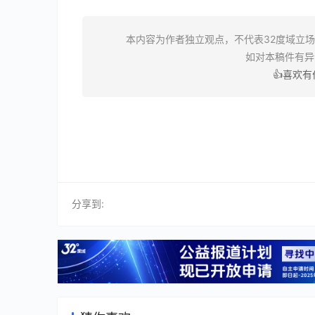
本内容为作者独立观点，不代表32度域立
如对本稿件有
👍喜欢
分享到: