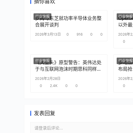
猜你喜欢
行业快报
行业快报
罗姆与东芝就功率半导体业务整
Ope
合展开谈判
以外最
2026年3月13日
0
916
0
0
2026年
0
行业快报
行业快报
《大空头》原型警告：英伟达处
多地加
于与互联网泡沫时期思科同样的
布局抢
“危险境地”
2026年2月28日
2026年
0
2.4K
0
0
0
发表回复
请登录后评论...