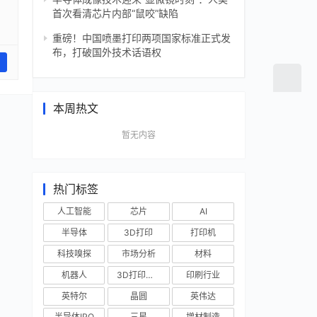
首次看清芯片内部“鼠咬”缺陷
重磅！中国喷墨打印两项国家标准正式发
布，打破国外技术话语权
本周热文
暂无内容
热门标签
人工智能
芯片
AI
半导体
3D打印
打印机
科技嗅探
市场分析
材料
机器人
3D打印技术
印刷行业
英特尔
晶圆
英伟达
半导体IPO
三星
增材制造