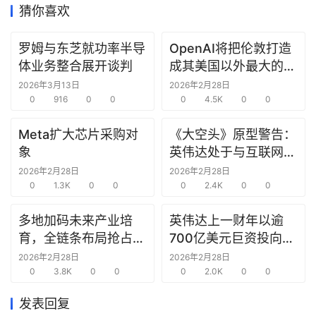
猜你喜欢
研
罗姆与东芝就功率半导
OpenAI将把伦敦打造
选
体业务整合展开谈判
成其美国以外最大的研
报
究中心
2026年3月13日
2026年2月28日
告
0
916
0
0
0
4.5K
0
0
创
Meta扩大芯片采购对
《大空头》原型警告：
投
象
英伟达处于与互联网泡
之
沫时期思科同样的“危
2026年2月28日
2026年2月28日
窗
0
1.3K
0
0
险境地”
0
2.4K
0
0
商
多地加码未来产业培
英伟达上一财年以逾
机
育，全链条布局抢占新
700亿美元巨资投向合
链
赛道先机
作方，竭力巩固AI芯片
2026年2月28日
2026年2月28日
合
0
3.8K
0
0
需求
0
2.0K
0
0
圈
发表回复