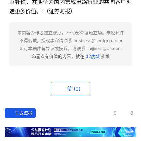
互补性，并期待为国内集成电路行业的共同客户创
业
造更多价值。”（证券时报）
快
报
本内容为作者独立观点，不代表32度域立场。未经允许
资
不得转载，授权事宜请联系
business@sentgon.com
讯
如对本稿件有异议或投诉，请联系
lin@sentgon.com
精
👍喜欢有价值的内容，就在
32度域
扎堆
选
头
条
赞
(0)
深
度
生成海报
0
0
产
经
数
据