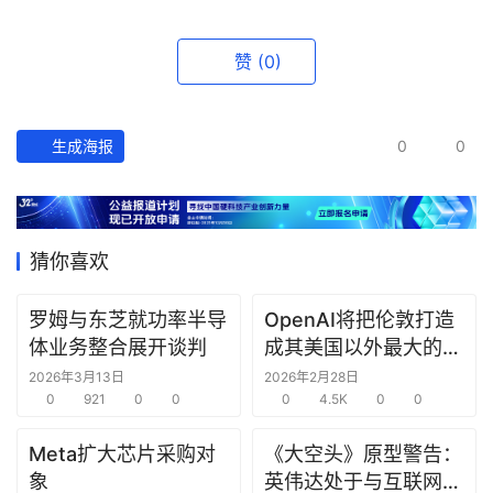
资
讯
精
赞
(0)
选
头
生成海报
0
0
条
深
度
猜你喜欢
产
经
罗姆与东芝就功率半导
OpenAI将把伦敦打造
数
体业务整合展开谈判
成其美国以外最大的研
据
究中心
2026年3月13日
2026年2月28日
0
921
0
0
0
4.5K
0
0
研
选
Meta扩大芯片采购对
《大空头》原型警告：
报
象
英伟达处于与互联网泡