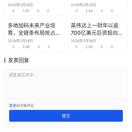
告
沫时期思科同样的“危
2026年2月28日
2026年2月28日
0
1.3K
0
0
险境地”
0
2.4K
0
0
创
多地加码未来产业培
英伟达上一财年以逾
投
育，全链条布局抢占新
700亿美元巨资投向合
之
赛道先机
作方，竭力巩固AI芯片
窗
2026年2月28日
2026年2月28日
0
3.9K
0
0
需求
0
2.0K
0
0
商
发表回复
机
链
请登录后评论...
合
圈
登录
后才能评论
提交