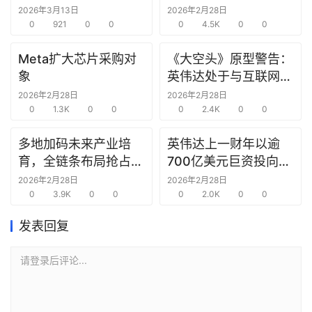
究中心
2026年3月13日
2026年2月28日
选
0
921
0
0
0
4.5K
0
0
报
告
Meta扩大芯片采购对
《大空头》原型警告：
象
英伟达处于与互联网泡
创
沫时期思科同样的“危
2026年2月28日
2026年2月28日
投
0
1.3K
0
0
险境地”
0
2.4K
0
0
之
窗
多地加码未来产业培
英伟达上一财年以逾
育，全链条布局抢占新
700亿美元巨资投向合
商
赛道先机
作方，竭力巩固AI芯片
2026年2月28日
2026年2月28日
机
0
3.9K
0
0
需求
0
2.0K
0
0
链
发表回复
合
圈
请登录后评论...