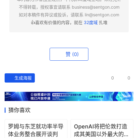
报
不得转载，授权事宜请联系
business@sentgon.com
如对本稿件有异议或投诉，请联系
lin@sentgon.com
资
👍喜欢有价值的内容，就在
32度域
扎堆
讯
精
选
赞
(0)
头
条
深
生成海报
0
0
度
产
经
猜你喜欢
数
据
罗姆与东芝就功率半导
OpenAI将把伦敦打造
体业务整合展开谈判
成其美国以外最大的研
研