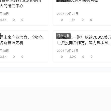
nAI将把伦敦打造成其美国
Meta扩大芯片采购对象
大的研究中心
2月28日
2026年2月28日
4.5K
0
0
0
1.3K
0
0
行业快报
码未来产业培育，全链条
英伟达上一财年以逾700亿美
占新赛道先机
巨资投向合作方，竭力巩固AI
片需求
2月28日
2026年2月28日
3.8K
0
0
0
2.0K
0
0