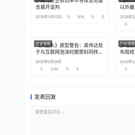
罗姆与东芝就功率半导体业务整
Ope
合展开谈判
以外最
2026年3月13日
0
918
0
0
2026年
0
行业快报
行业快报
《大空头》原型警告：英伟达处
多地加
于与互联网泡沫时期思科同样的
布局抢
“危险境地”
2026年2月28日
2026年
0
2.4K
0
0
0
发表回复
请登录后评论...