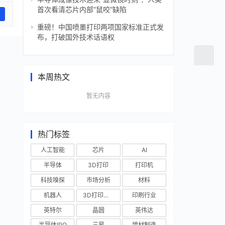
首次看清芯片内部“鼠咬”缺陷
重磅！中国喷墨打印两项国家标准正式发
布，打破国外技术话语权
本周热文
暂无内容
热门标签
人工智能
芯片
AI
半导体
3D打印
打印机
科技嗅探
市场分析
材料
机器人
3D打印技术
印刷行业
英特尔
晶圆
英伟达
半导体IPO
三星
增材制造