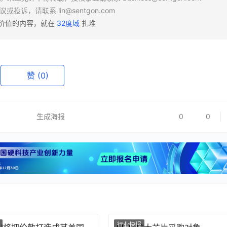
异议或投诉，请联系
lin@sentgon.com
有价值的内容，就在
32度域
扎堆
赞
(0)
生成海报
0
0
行业快报