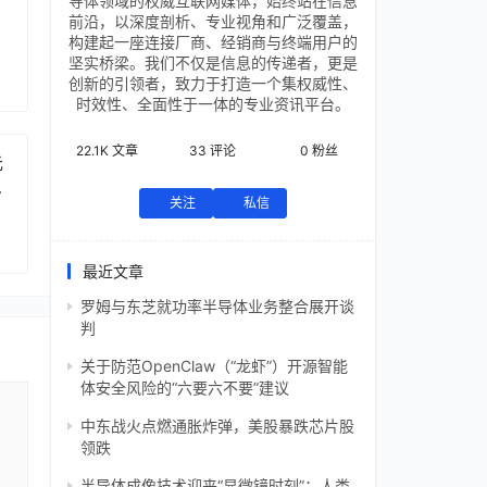
导体领域的权威互联网媒体，始终站在信息
前沿，以深度剖析、专业视角和广泛覆盖，
构建起一座连接厂商、经销商与终端用户的
坚实桥梁。我们不仅是信息的传递者，更是
创新的引领者，致力于打造一个集权威性、
时效性、全面性于一体的专业资讯平台。
22.1K
文章
33
评论
0
粉丝
元
芯
关注
私信
最近文章
罗姆与东芝就功率半导体业务整合展开谈
判
关于防范OpenClaw（“龙虾”）开源智能
体安全风险的“六要六不要”建议
中东战火点燃通胀炸弹，美股暴跌芯片股
领跌
半导体成像技术迎来“显微镜时刻”：人类