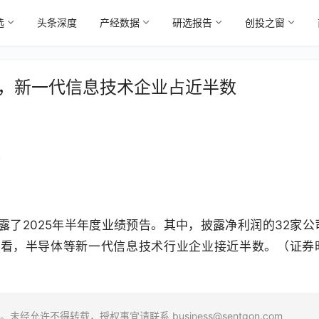
选
头条深度
产经数据
研选报告
创投之窗
增，新一代信息技术企业占近半数
7
披露了2025年半年度业绩预告。其中，披露净利润的32家公
度看，半导体等新一代信息技术行业企业接近半数。（证券
场。未经允许不得转载，授权事宜请联系
business@sentgon.com