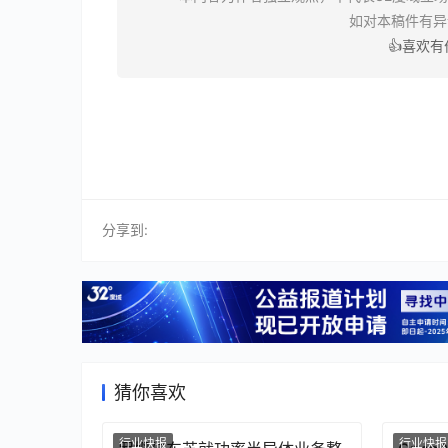
如对本稿件有
👍喜欢
分享到:
猜你喜欢
行业快报
行业快报