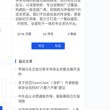
导体领域的权威互联网媒体，始终站在信息
前沿，以深度剖析、专业视角和广泛覆盖，
构建起一座连接厂商、经销商与终端用户的
坚实桥梁。我们不仅是信息的传递者，更是
创新的引领者，致力于打造一个集权威性、
时效性、全面性于一体的专业资讯平台。
元
22.1K
文章
33
评论
0
粉丝
芯
关注
私信
最近文章
罗姆与东芝就功率半导体业务整合展开谈
判
关于防范OpenClaw（“龙虾”）开源智能
体安全风险的“六要六不要”建议
中东战火点燃通胀炸弹，美股暴跌芯片股
领跌
半导体成像技术迎来“显微镜时刻”：人类