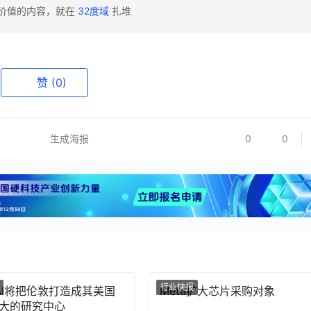
有价值的内容，就在
32度域
扎堆
赞
(0)
生成海报
0
0
行业快报
nAI将把伦敦打造成其美国
Meta扩大芯片采购对象
大的研究中心