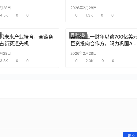
2月28日
2026年2月28日
4.5K
0
0
0
1.3K
0
0
行业快报
码未来产业培育，全链条
英伟达上一财年以逾700亿美
占新赛道先机
巨资投向合作方，竭力巩固AI
片需求
2月28日
2026年2月28日
3.8K
0
0
0
2.0K
0
0
提交