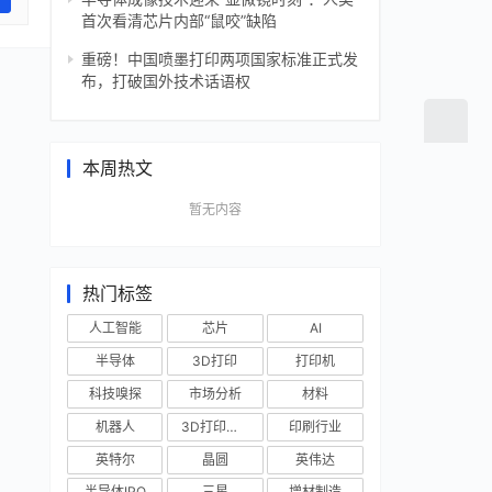
首次看清芯片内部“鼠咬”缺陷
重磅！中国喷墨打印两项国家标准正式发
布，打破国外技术话语权
本周热文
暂无内容
热门标签
人工智能
芯片
AI
半导体
3D打印
打印机
科技嗅探
市场分析
材料
机器人
3D打印技术
印刷行业
英特尔
晶圆
英伟达
半导体IPO
三星
增材制造