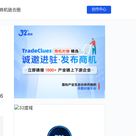
商机链合圈
创作中心
6