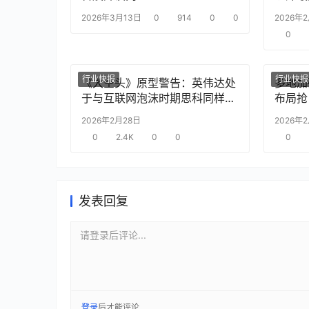
2026年3月13日
0
914
0
0
2026年
0
行业快报
行业快报
《大空头》原型警告：英伟达处
多地加
于与互联网泡沫时期思科同样的
布局抢
“危险境地”
2026年2月28日
2026年
0
2.4K
0
0
0
发表回复
请登录后评论...
登录
后才能评论