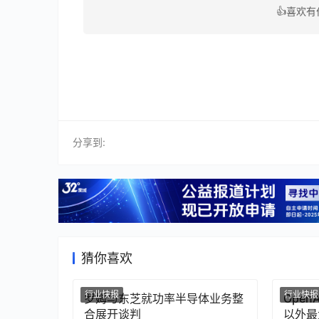
👍喜欢
分享到:
猜你喜欢
行业快报
行业快报
罗姆与东芝就功率半导体业务整
Ope
合展开谈判
以外最