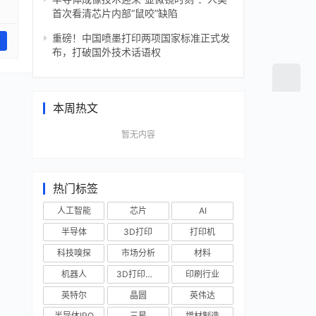
首次看清芯片内部“鼠咬”缺陷
重磅！中国喷墨打印两项国家标准正式发
布，打破国外技术话语权
本周热文
暂无内容
热门标签
人工智能
芯片
AI
半导体
3D打印
打印机
科技嗅探
市场分析
材料
机器人
3D打印技术
印刷行业
英特尔
晶圆
英伟达
半导体IPO
三星
增材制造