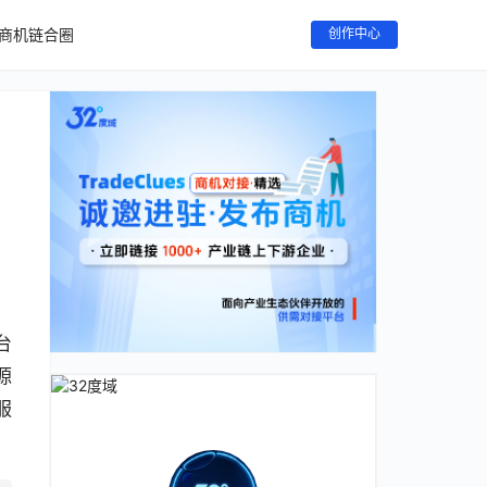
商机链合圈
创作中心
台
源
服