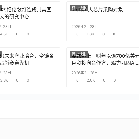
行业快报
nAI将把伦敦打造成其美国
Meta扩大芯片采购对象
大的研究中心
2月28日
2026年2月28日
4.5K
0
0
0
1.3K
0
0
行业快报
码未来产业培育，全链条
英伟达上一财年以逾700亿美
占新赛道先机
巨资投向合作方，竭力巩固AI
片需求
2月28日
2026年2月28日
3.8K
0
0
0
2.0K
0
0