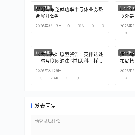
行业快报
行业快报
罗姆与东芝就功率半导体业务整
Ope
合展开谈判
以外最
2026年3月13日
0
916
0
0
2026年
0
行业快报
行业快报
《大空头》原型警告：英伟达处
多地加
于与互联网泡沫时期思科同样的
布局抢
“危险境地”
2026年2月28日
2026年
0
2.4K
0
0
0
发表回复
请登录后评论...