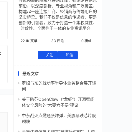
导体领域的权威互联网媒体，始终站在信息
前沿，以深度剖析、专业视角和广泛覆盖，
构建起一座连接厂商、经销商与终端用户的
坚实桥梁。我们不仅是信息的传递者，更是
创新的引领者，致力于打造一个集权威性、
时效性、全面性于一体的专业资讯平台。
22.1K
文章
33
评论
0
粉丝
元
关注
私信
芯
最近文章
罗姆与东芝就功率半导体业务整合展开谈
判
关于防范OpenClaw（“龙虾”）开源智能
体安全风险的“六要六不要”建议
中东战火点燃通胀炸弹，美股暴跌芯片股
领跌
半导体成像技术迎来“显微镜时刻”：人类